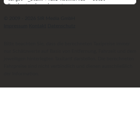
© 2009 - 2026 SIR Media GmbH
Impressum
Kontakt
Datenschutz
Bitte beachten Sie, dass die berechneten Taxipreise immer
nur Schätzwerte auf Basis von Entfernung, Fahrzeit und dem
jeweiligen hinterlegten Taxitarif darstellen. Die berechneten
Fahrpreise sind nicht verbindlich und dienen ausschließlich
der Information.