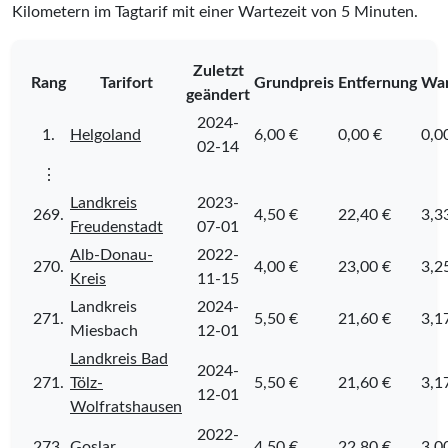
Kilometern im Tagtarif mit einer Wartezeit von 5 Minuten.
Zuletzt
Rang
Tarifort
Grundpreis
Entfernung
War
geändert
2024-
1.
Helgoland
6,00 €
0,00 €
0,0
02-14
⋮
Landkreis
2023-
269.
4,50 €
22,40 €
3,3
Freudenstadt
07-01
Alb-Donau-
2022-
270.
4,00 €
23,00 €
3,2
Kreis
11-15
Landkreis
2024-
271.
5,50 €
21,60 €
3,1
Miesbach
12-01
Landkreis Bad
2024-
271.
Tölz-
5,50 €
21,60 €
3,1
12-01
Wolfratshausen
2022-
273.
Goslar
4,50 €
22,80 €
3,0