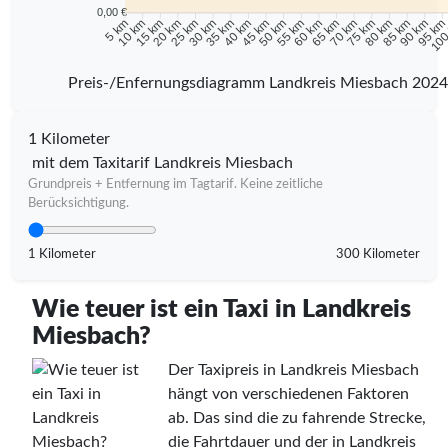
0,00 €
10 km
15 km
20 km
25 km
30 km
35 km
40 km
45 km
50 km
55 km
60 km
65 km
70 km
75 km
80 km
85 km
90 km
95 k
5 km
100
Preis-/Enfernungsdiagramm Landkreis Miesbach 2024
1 Kilometer
mit dem Taxitarif Landkreis Miesbach
Grundpreis + Entfernung im Tagtarif. Keine zeitliche
Berücksichtigung.
1 Kilometer
300 Kilometer
Wie teuer ist ein Taxi in Landkreis
Miesbach?
Der Taxipreis in Landkreis Miesbach
hängt von verschiedenen Faktoren
ab. Das sind die zu fahrende Strecke,
die Fahrtdauer und der in Landkreis