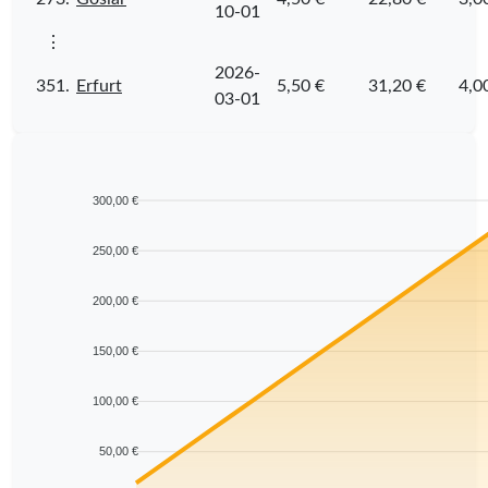
10-01
⋮
2026-
351.
Erfurt
5,50 €
31,20 €
4,0
03-01
300,00 €
250,00 €
200,00 €
150,00 €
100,00 €
50,00 €