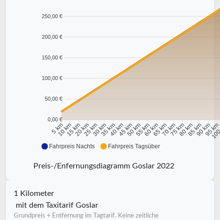
250,00 €
200,00 €
150,00 €
100,00 €
50,00 €
0,00 €
10 km
15 km
20 km
25 km
30 km
35 km
40 km
45 km
50 km
55 km
60 km
65 km
70 km
75 km
80 km
85 km
90 km
95 k
5 km
100
Fahrpreis Nachts
Fahrpreis Tagsüber
Preis-/Enfernungsdiagramm Goslar 2022
1 Kilometer
mit dem Taxitarif Goslar
Grundpreis + Entfernung im Tagtarif. Keine zeitliche