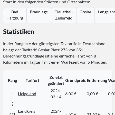
Start in den folgenden Städten und Ortschaften:
Bad
Braunlage
Clausthal-
Goslar
Langelsh
Harzburg
Zellerfeld
Statistiken
In der Rangliste der günstigsten Taxitarife in Deutschland
belegt der Taxitarif Goslar Platz
273
von
351
.
Berechnungsgrundlage ist eine einfache Fahrt von 8
Kilometern im Tagtarif mit einer Wartezeit von 5 Minuten.
Zuletzt
Rang
Tarifort
Grundpreis
Entfernung
War
geändert
2024-
1.
Helgoland
6,00 €
0,00 €
0,0
02-14
⋮
Landkreis
2024-
271.
5,50 €
21,60 €
3,1