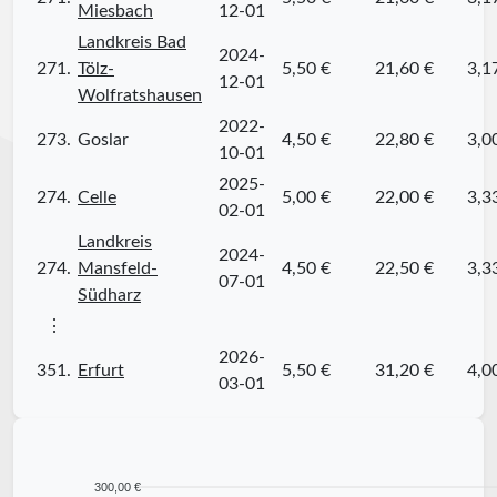
Miesbach
12-01
Landkreis Bad
2024-
271.
Tölz-
5,50 €
21,60 €
3,1
12-01
Wolfratshausen
2022-
273.
Goslar
4,50 €
22,80 €
3,0
10-01
2025-
274.
Celle
5,00 €
22,00 €
3,3
02-01
Landkreis
2024-
274.
Mansfeld-
4,50 €
22,50 €
3,3
07-01
Südharz
⋮
2026-
351.
Erfurt
5,50 €
31,20 €
4,0
03-01
300,00 €