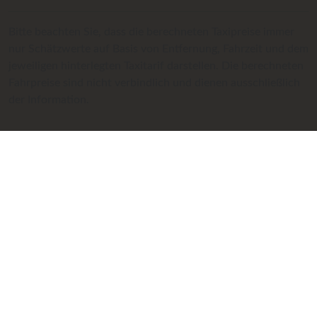
Bitte beachten Sie, dass die berechneten Taxipreise immer
nur Schätzwerte auf Basis von Entfernung, Fahrzeit und dem
jeweiligen hinterlegten Taxitarif darstellen. Die berechneten
Fahrpreise sind nicht verbindlich und dienen ausschließlich
der Information.