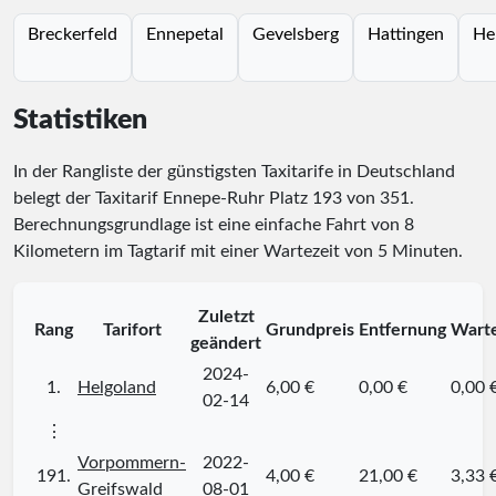
Breckerfeld
Ennepetal
Gevelsberg
Hattingen
He
Statistiken
In der Rangliste der günstigsten Taxitarife in Deutschland
belegt der Taxitarif Ennepe-Ruhr Platz
193
von
351
.
Berechnungsgrundlage ist eine einfache Fahrt von 8
Kilometern im Tagtarif mit einer Wartezeit von 5 Minuten.
Zuletzt
Rang
Tarifort
Grundpreis
Entfernung
Warte
geändert
2024-
1.
Helgoland
6,00 €
0,00 €
0,00 
02-14
⋮
Vorpommern-
2022-
191.
4,00 €
21,00 €
3,33 
Greifswald
08-01