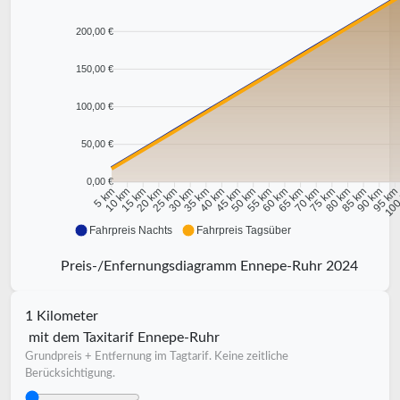
200,00 €
150,00 €
100,00 €
50,00 €
0,00 €
10 km
15 km
20 km
25 km
30 km
35 km
40 km
45 km
50 km
55 km
60 km
65 km
70 km
75 km
80 km
85 km
90 km
95 k
5 km
100
Fahrpreis Nachts
Fahrpreis Tagsüber
Preis-/Enfernungsdiagramm Ennepe-Ruhr 2024
1 Kilometer
mit dem Taxitarif Ennepe-Ruhr
Grundpreis + Entfernung im Tagtarif. Keine zeitliche
Berücksichtigung.