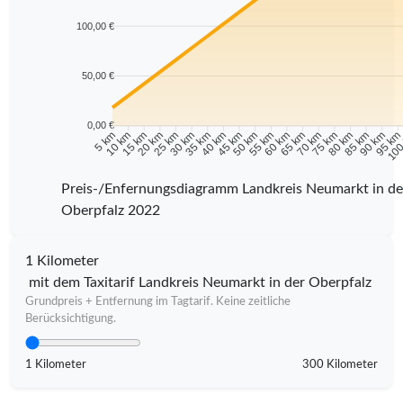
100,00 €
50,00 €
0,00 €
10 km
15 km
20 km
25 km
30 km
35 km
40 km
45 km
50 km
55 km
60 km
65 km
70 km
75 km
80 km
85 km
90 km
95 k
5 km
100
Preis-/Enfernungsdiagramm Landkreis Neumarkt in de
Oberpfalz 2022
1 Kilometer
mit dem Taxitarif Landkreis Neumarkt in der Oberpfalz
Grundpreis + Entfernung im Tagtarif. Keine zeitliche
Berücksichtigung.
1 Kilometer
300 Kilometer