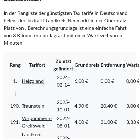
In der Rangliste der günstigsten Taxitarife in Deutschland
belegt der Taxitarif Landkreis Neumarkt in der Oberpfalz
Platz
von
. Berechnungsgrundlage ist eine einfache Fahrt
von 8 Kilometern im Tagtarif mit einer Wartezeit von 5
Minuten.
Zuletzt
Rang
Tarifort
Grundpreis
Entfernung
Warte
geändert
2024-
1.
Helgoland
6,00 €
0,00 €
0,00 
02-14
⋮
2025-
190.
Traunstein
4,90 €
20,40 €
3,00 
10-01
Vorpommern-
2022-
191.
4,00 €
21,00 €
3,33 
Greifswald
08-01
Landkreis
2022-