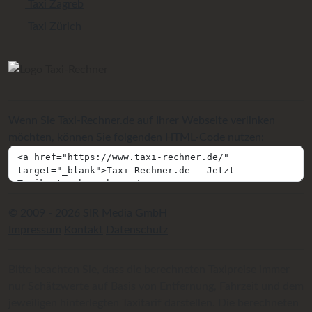
Taxi Zagreb
Taxi Zürich
Wenn Sie Taxi-Rechner.de auf Ihrer Webseite verlinken
möchten, können Sie folgenden HTML-Code nutzen:
© 2009 - 2026 SIR Media GmbH
Impressum
Kontakt
Datenschutz
Bitte beachten Sie, dass die berechneten Taxipreise immer
nur Schätzwerte auf Basis von Entfernung, Fahrzeit und dem
jeweiligen hinterlegten Taxitarif darstellen. Die berechneten