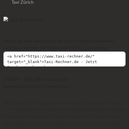
Taxi Zürich
Wenn Sie Taxi-Rechner.de auf Ihrer Webseite verlinken
möchten, können Sie folgenden HTML-Code nutzen:
© 2009 - 2026 SIR Media GmbH
Impressum
Kontakt
Datenschutz
Bitte beachten Sie, dass die berechneten Taxipreise immer
nur Schätzwerte auf Basis von Entfernung, Fahrzeit und dem
jeweiligen hinterlegten Taxitarif darstellen. Die berechneten
Fahrpreise sind nicht verbindlich und dienen ausschließlich