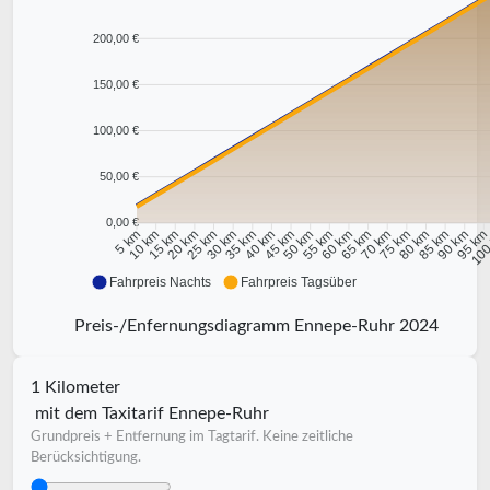
200,00 €
150,00 €
100,00 €
50,00 €
0,00 €
10 km
15 km
20 km
25 km
30 km
35 km
40 km
45 km
50 km
55 km
60 km
65 km
70 km
75 km
80 km
85 km
90 km
95 k
5 km
100
Fahrpreis Nachts
Fahrpreis Tagsüber
Preis-/Enfernungsdiagramm Ennepe-Ruhr 2024
1 Kilometer
mit dem Taxitarif Ennepe-Ruhr
Grundpreis + Entfernung im Tagtarif. Keine zeitliche
Berücksichtigung.