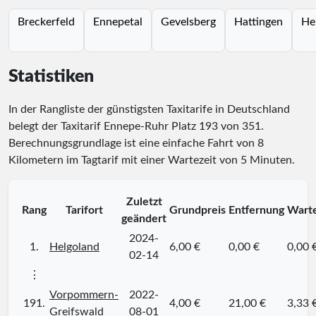
Breckerfeld
Ennepetal
Gevelsberg
Hattingen
He
Statistiken
In der Rangliste der günstigsten Taxitarife in Deutschland
belegt der Taxitarif Ennepe-Ruhr Platz
193
von
351
.
Berechnungsgrundlage ist eine einfache Fahrt von 8
Kilometern im Tagtarif mit einer Wartezeit von 5 Minuten.
Zuletzt
Rang
Tarifort
Grundpreis
Entfernung
Warte
geändert
2024-
1.
Helgoland
6,00 €
0,00 €
0,00 
02-14
⋮
Vorpommern-
2022-
191.
4,00 €
21,00 €
3,33 
Greifswald
08-01