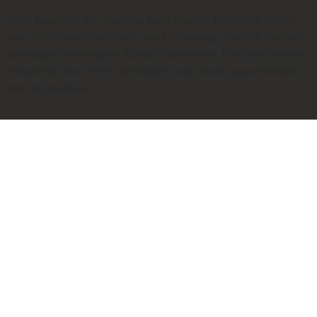
Bitte beachten Sie, dass die berechneten Taxipreise immer
nur Schätzwerte auf Basis von Entfernung, Fahrzeit und dem
jeweiligen hinterlegten Taxitarif darstellen. Die berechneten
Fahrpreise sind nicht verbindlich und dienen ausschließlich
der Information.