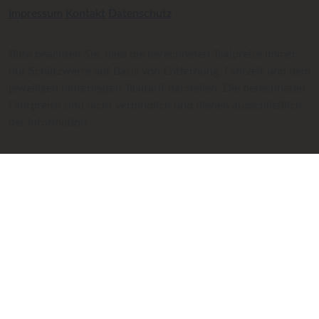
Impressum
Kontakt
Datenschutz
Bitte beachten Sie, dass die berechneten Taxipreise immer
nur Schätzwerte auf Basis von Entfernung, Fahrzeit und dem
jeweiligen hinterlegten Taxitarif darstellen. Die berechneten
Fahrpreise sind nicht verbindlich und dienen ausschließlich
der Information.