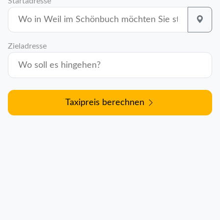
Startadresse
Zieladresse
Taxipreis berechnen