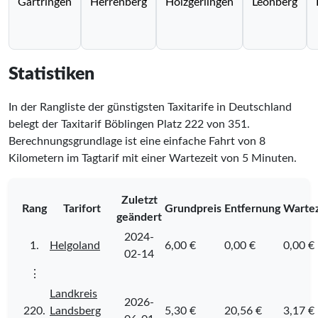
Gärtringen
Herrenberg
Holzgerlingen
Leonberg
Statistiken
In der Rangliste der günstigsten Taxitarife in Deutschland
belegt der Taxitarif Böblingen Platz
222
von
351
.
Berechnungsgrundlage ist eine einfache Fahrt von 8
Kilometern im Tagtarif mit einer Wartezeit von 5 Minuten.
Zuletzt
Rang
Tarifort
Grundpreis
Entfernung
Wartez
geändert
2024-
1.
Helgoland
6,00 €
0,00 €
0,00 €
02-14
⋮
Landkreis
2026-
220.
Landsberg
5,30 €
20,56 €
3,17 €