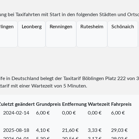
ng bei Taxifahrten mit Start in den folgenden Städten und Orts
lingen
Leonberg
Renningen
Rutesheim
Schönaich
rife in Deutschland belegt der Taxitarif Böblingen Platz
222
von
3
tarif mit einer Wartezeit von 5 Minuten.
uletzt geändert
Grundpreis
Entfernung
Wartezeit
Fahrpreis
2024-02-14
6,00 €
0,00 €
0,00 €
6,00 €
2025-08-18
4,10 €
21,60 €
3,33 €
29,03 €
2026-06-01
5,30 €
20,56 €
3,17 €
29,03 €