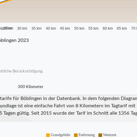
agsüber
25 km
30 km
35 km
40 km
45 km
50 km
55 km
60 km
65 km
70
öblingen 2023
itliche Berücksichtigung.
300 Kilometer
tarife für Böblingen in der Datenbank. In dem folgenden Diagra
undlage ist eine einfache Fahrt von 8 Kilometern im Tagtarif mi
5
Tagen gültig. Seit
2015
wurde der Tarif im Schnitt alle
1356
Tag
Grundgebühr
Entfernung
Wartezeit