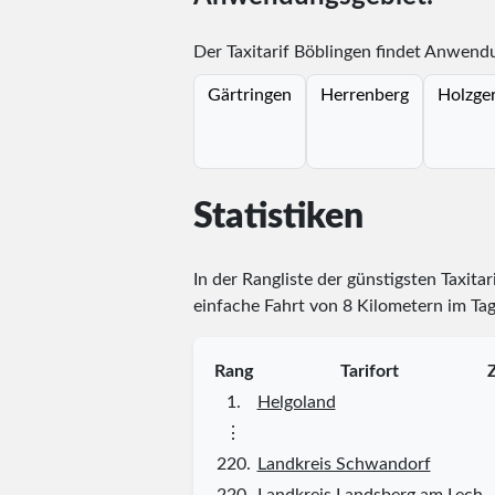
Der Taxitarif Böblingen findet Anwendu
Gärtringen
Herrenberg
Holzger
Statistiken
In der Rangliste der günstigsten Taxita
einfache Fahrt von 8 Kilometern im Tag
Rang
Tarifort
Z
1.
Helgoland
⋮
220.
Landkreis Schwandorf
220.
Landkreis Landsberg am Lech