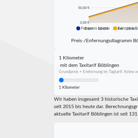
50,00 €
0,00 €
Fahrpreis Nachts
Fahrpreis T
5 km
10 km
15 km
20 km
Preis-/Enfernungsdiagramm B
1 Kilometer
mit dem Taxitarif Böblingen
Grundpreis + Entfernung im Tagtarif. Keine ze
1 Kilometer
Wir haben insgesamt 3 historische Taxi
seit 2015 bis heute dar. Berechnungsgr
aktuelle Taxitarif Böblingen ist seit
131