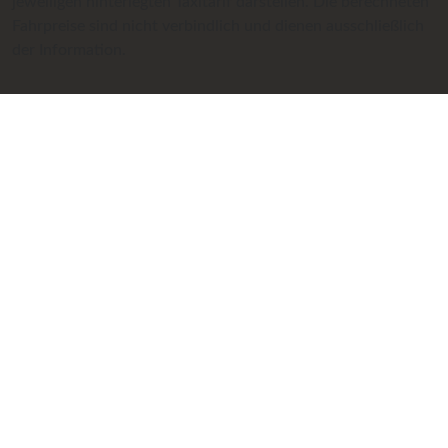
jeweiligen hinterlegten Taxitarif darstellen. Die berechneten
Fahrpreise sind nicht verbindlich und dienen ausschließlich
der Information.