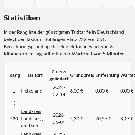
Statistiken
In der Rangliste der günstigsten Taxitarife in Deutschland
belegt der Taxitarif Böblingen Platz
222
von
351
.
Berechnungsgrundlage ist eine einfache Fahrt von 8
Kilometern im Tagtarif mit einer Wartezeit von 5 Minuten.
Zuletzt
Rang
Tarifort
Grundpreis
Entfernung
Wartez
geändert
2024-
1.
Helgoland
6,00 €
0,00 €
0,00 €
02-14
⋮
Landkreis
2026-
220.
Landsberg
5,30 €
20,56 €
3,17 €
06-01
am Lech
Landkreis
2025-