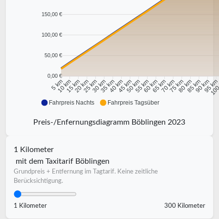
150,00 €
100,00 €
50,00 €
0,00 €
10 km
15 km
20 km
25 km
30 km
35 km
40 km
45 km
50 km
55 km
60 km
65 km
70 km
75 km
80 km
85 km
90 km
95 k
5 km
100
Fahrpreis Nachts
Fahrpreis Tagsüber
Preis-/Enfernungsdiagramm Böblingen 2023
1 Kilometer
mit dem Taxitarif Böblingen
Grundpreis + Entfernung im Tagtarif. Keine zeitliche
Berücksichtigung.
1 Kilometer
300 Kilometer