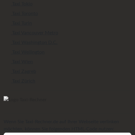
Taxi Tokio
Taxi Toronto
Taxi Turin
Taxi Vancouver Metro
Taxi Washington D.C.
Taxi Wellington
Taxi Wien
Taxi Zagreb
Taxi Zürich
Wenn Sie Taxi-Rechner.de auf Ihrer Webseite verlinken
möchten, können Sie folgenden HTML-Code nutzen: