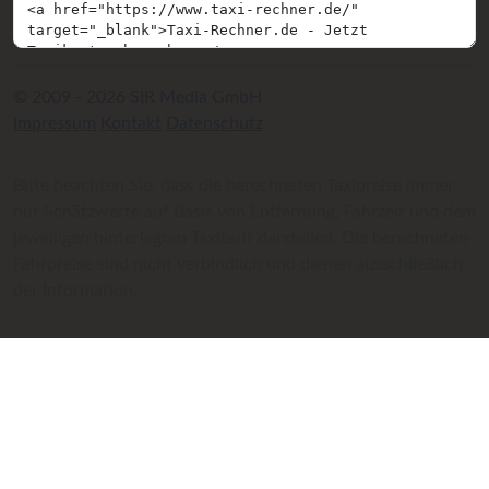
© 2009 - 2026 SIR Media GmbH
Impressum
Kontakt
Datenschutz
Bitte beachten Sie, dass die berechneten Taxipreise immer
nur Schätzwerte auf Basis von Entfernung, Fahrzeit und dem
jeweiligen hinterlegten Taxitarif darstellen. Die berechneten
Fahrpreise sind nicht verbindlich und dienen ausschließlich
der Information.