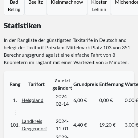
Bad
Beelitz
Kleinmachnow
Kloster
Michendor
Belzig
Lehnin
Statistiken
In der Rangliste der günstigsten Taxitarife in Deutschland
belegt der Taxitarif Potsdam-Mittelmark Platz
103
von
351
.
Berechnungsgrundlage ist eine einfache Fahrt von 8
Kilometern im Tagtarif mit einer Wartezeit von 5 Minuten.
Zuletzt
Rang
Tarifort
Grundpreis
Entfernung
Warte
geändert
2024-
1.
Helgoland
6,00 €
0,00 €
0,00 
02-14
⋮
Landkreis
2024-
101.
4,40 €
19,20 €
3,00 
Deggendorf
11-01
2023-