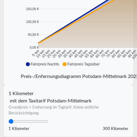
150,00 €
100,00 €
50,00 €
0,00 €
10 km
15 km
20 km
25 km
30 km
35 km
40 km
45 km
50 km
55 km
60 km
65 km
70 km
75 km
80 km
85 km
90 km
95 k
5 km
100
Fahrpreis Nachts
Fahrpreis Tagsüber
Preis-/Enfernungsdiagramm Potsdam-Mittelmark 202
1 Kilometer
mit dem Taxitarif Potsdam-Mittelmark
Grundpreis + Entfernung im Tagtarif. Keine zeitliche
Berücksichtigung.
1 Kilometer
300 Kilometer