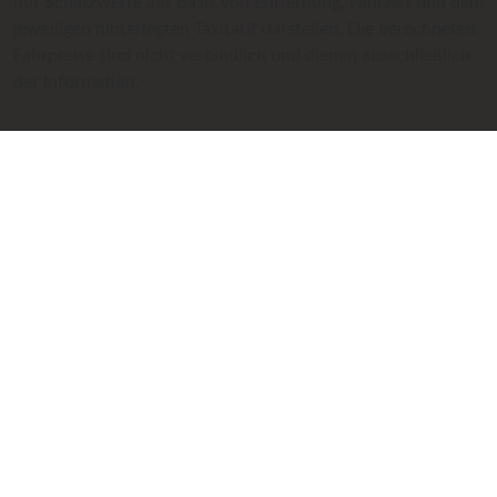
nur Schätzwerte auf Basis von Entfernung, Fahrzeit und dem
jeweiligen hinterlegten Taxitarif darstellen. Die berechneten
Fahrpreise sind nicht verbindlich und dienen ausschließlich
der Information.