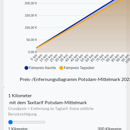
200,00 €
150,00 €
100,00 €
50,00 €
0,00 €
10 km
15 km
20 km
25 km
30 km
35 km
40 km
45 km
50 km
55 km
60 km
65 km
70 km
75 km
80 km
85 km
90 km
95 k
5 km
100
Fahrpreis Nachts
Fahrpreis Tagsüber
Preis-/Enfernungsdiagramm Potsdam-Mittelmark 202
1 Kilometer
mit dem Taxitarif Potsdam-Mittelmark
Grundpreis + Entfernung im Tagtarif. Keine zeitliche
Berücksichtigung.
1 Kilometer
300 Kilometer