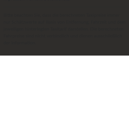
Bitte beachten Sie, dass die berechneten Taxipreise immer
nur Schätzwerte auf Basis von Entfernung, Fahrzeit und dem
jeweiligen hinterlegten Taxitarif darstellen. Die berechneten
Fahrpreise sind nicht verbindlich und dienen ausschließlich
der Information.