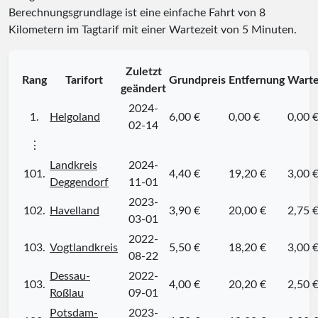
Berechnungsgrundlage ist eine einfache Fahrt von 8
Kilometern im Tagtarif mit einer Wartezeit von 5 Minuten.
Zuletzt
Rang
Tarifort
Grundpreis
Entfernung
Warte
geändert
2024-
1.
Helgoland
6,00 €
0,00 €
0,00 
02-14
⋮
Landkreis
2024-
101.
4,40 €
19,20 €
3,00 
Deggendorf
11-01
2023-
102.
Havelland
3,90 €
20,00 €
2,75 
03-01
2022-
103.
Vogtlandkreis
5,50 €
18,20 €
3,00 
08-22
Dessau-
2022-
103.
4,00 €
20,20 €
2,50 
Roßlau
09-01
Potsdam-
2023-