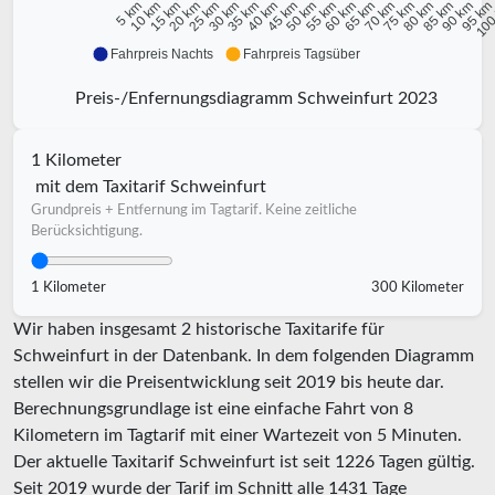
10 km
15 km
20 km
25 km
30 km
35 km
40 km
45 km
50 km
55 km
60 km
65 km
70 km
75 km
80 km
85 km
90 km
95 k
5 km
100
Fahrpreis Nachts
Fahrpreis Tagsüber
Preis-/Enfernungsdiagramm Schweinfurt 2023
1 Kilometer
mit dem Taxitarif Schweinfurt
Grundpreis + Entfernung im Tagtarif. Keine zeitliche
Berücksichtigung.
1 Kilometer
300 Kilometer
Wir haben insgesamt 2 historische Taxitarife für
Schweinfurt in der Datenbank. In dem folgenden Diagramm
stellen wir die Preisentwicklung seit 2019 bis heute dar.
Berechnungsgrundlage ist eine einfache Fahrt von 8
Kilometern im Tagtarif mit einer Wartezeit von 5 Minuten.
Der aktuelle Taxitarif Schweinfurt ist seit
1226
Tagen gültig.
Seit
2019
wurde der Tarif im Schnitt alle
1431
Tage