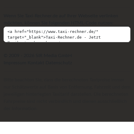
Wenn Sie Taxi-Rechner.de auf Ihrer Webseite verlinken
möchten, können Sie folgenden HTML-Code nutzen:
© 2009 - 2026 SIR Media GmbH
Impressum
Kontakt
Datenschutz
Bitte beachten Sie, dass die berechneten Taxipreise immer
nur Schätzwerte auf Basis von Entfernung, Fahrzeit und dem
jeweiligen hinterlegten Taxitarif darstellen. Die berechneten
Fahrpreise sind nicht verbindlich und dienen ausschließlich
der Information.