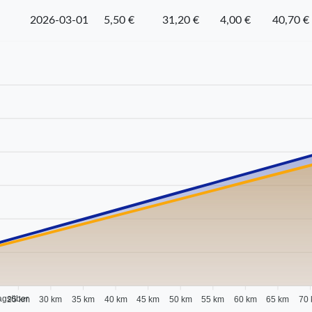
2026-03-01
5,50 €
31,20 €
4,00 €
40,70 €
agsüber
25 km
30 km
35 km
40 km
45 km
50 km
55 km
60 km
65 km
70