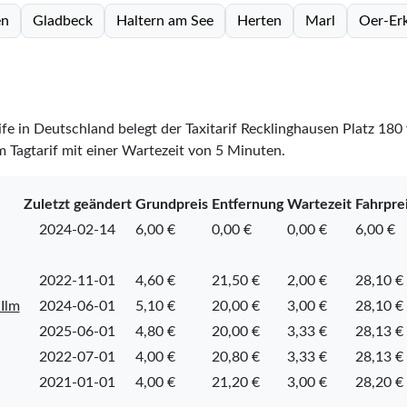
en
Gladbeck
Haltern am See
Herten
Marl
Oer-Er
rife in Deutschland belegt der Taxitarif Recklinghausen Platz
180
m Tagtarif mit einer Wartezeit von 5 Minuten.
Zuletzt geändert
Grundpreis
Entfernung
Wartezeit
Fahrpre
2024-02-14
6,00 €
0,00 €
0,00 €
6,00 €
2022-11-01
4,60 €
21,50 €
2,00 €
28,10 €
Ilm
2024-06-01
5,10 €
20,00 €
3,00 €
28,10 €
2025-06-01
4,80 €
20,00 €
3,33 €
28,13 €
2022-07-01
4,00 €
20,80 €
3,33 €
28,13 €
2021-01-01
4,00 €
21,20 €
3,00 €
28,20 €