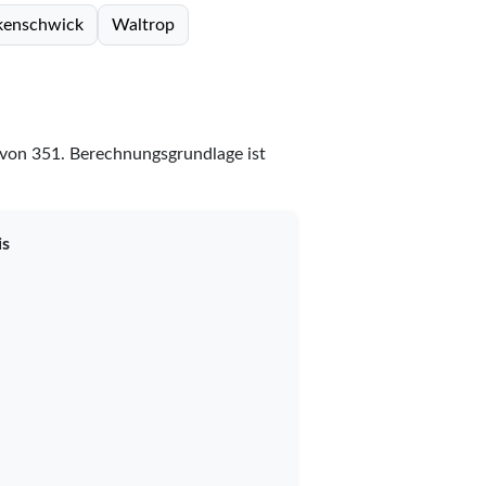
kenschwick
Waltrop
von
351
. Berechnungsgrundlage ist
is