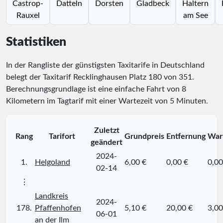
Castrop-
Datteln
Dorsten
Gladbeck
Haltern
Rauxel
am See
Statistiken
In der Rangliste der günstigsten Taxitarife in Deutschland
belegt der Taxitarif Recklinghausen Platz
180
von
351
.
Berechnungsgrundlage ist eine einfache Fahrt von 8
Kilometern im Tagtarif mit einer Wartezeit von 5 Minuten.
Zuletzt
Rang
Tarifort
Grundpreis
Entfernung
War
geändert
2024-
1.
Helgoland
6,00 €
0,00 €
0,00
02-14
⋮
Landkreis
2024-
178.
Pfaffenhofen
5,10 €
20,00 €
3,00
06-01
an der Ilm