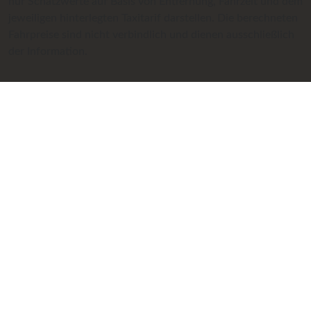
nur Schätzwerte auf Basis von Entfernung, Fahrzeit und dem
jeweiligen hinterlegten Taxitarif darstellen. Die berechneten
Fahrpreise sind nicht verbindlich und dienen ausschließlich
der Information.