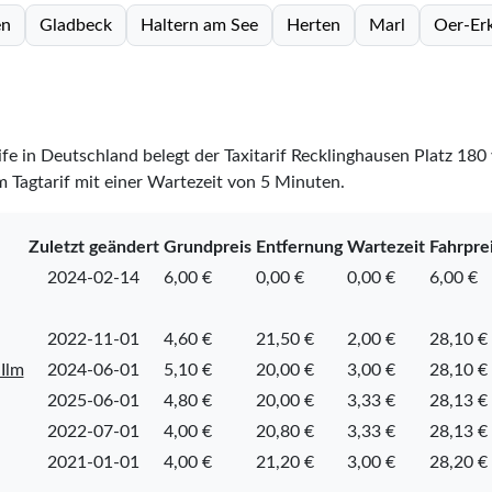
en
Gladbeck
Haltern am See
Herten
Marl
Oer-Er
rife in Deutschland belegt der Taxitarif Recklinghausen Platz
180
m Tagtarif mit einer Wartezeit von 5 Minuten.
Zuletzt geändert
Grundpreis
Entfernung
Wartezeit
Fahrpre
2024-02-14
6,00 €
0,00 €
0,00 €
6,00 €
2022-11-01
4,60 €
21,50 €
2,00 €
28,10 €
Ilm
2024-06-01
5,10 €
20,00 €
3,00 €
28,10 €
2025-06-01
4,80 €
20,00 €
3,33 €
28,13 €
2022-07-01
4,00 €
20,80 €
3,33 €
28,13 €
2021-01-01
4,00 €
21,20 €
3,00 €
28,20 €