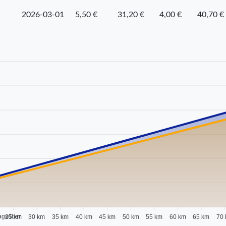
2026-03-01
5,50 €
31,20 €
4,00 €
40,70 €
agsüber
25 km
30 km
35 km
40 km
45 km
50 km
55 km
60 km
65 km
70