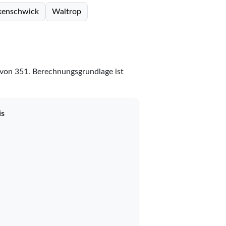
kenschwick
Waltrop
von
351
. Berechnungsgrundlage ist
is