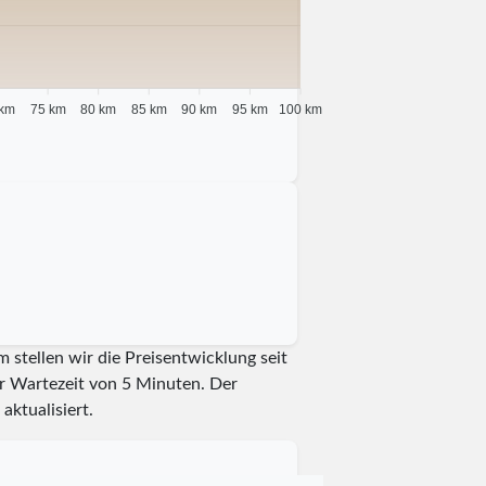
 km
75 km
80 km
85 km
90 km
95 km
100 km
 stellen wir die Preisentwicklung seit
er Wartezeit von 5 Minuten.
Der
aktualisiert.