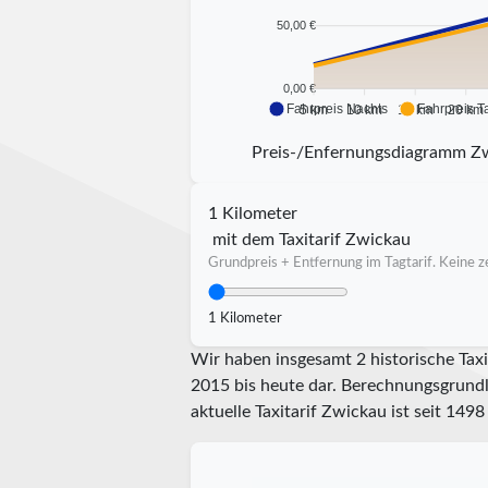
50,00 €
0,00 €
Fahrpreis Nachts
Fahrpreis T
5 km
10 km
15 km
20 km
Preis-/Enfernungsdiagramm Z
1 Kilometer
mit dem Taxitarif Zwickau
Grundpreis + Entfernung im Tagtarif. Keine ze
1 Kilometer
Wir haben insgesamt 2 historische Taxi
2015 bis heute dar. Berechnungsgrundla
aktuelle Taxitarif Zwickau ist seit
1498