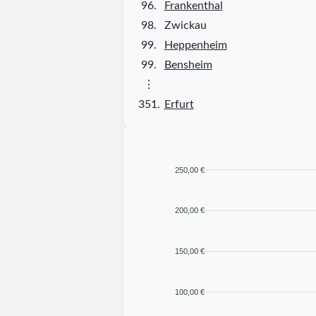
96.
Frankenthal
98.
Zwickau
99.
Heppenheim
99.
Bensheim
⋮
351.
Erfurt
250,00 €
200,00 €
150,00 €
100,00 €