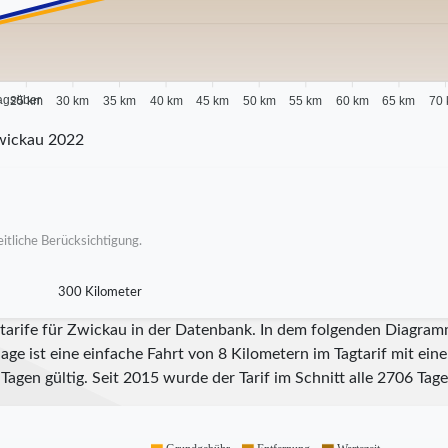
agsüber
25 km
30 km
35 km
40 km
45 km
50 km
55 km
60 km
65 km
70
wickau 2022
itliche Berücksichtigung.
300 Kilometer
tarife für Zwickau in der Datenbank. In dem folgenden Diagramm
ge ist eine einfache Fahrt von 8 Kilometern im Tagtarif mit ein
Tagen gültig. Seit
2015
wurde der Tarif im Schnitt alle
2706
Tage 