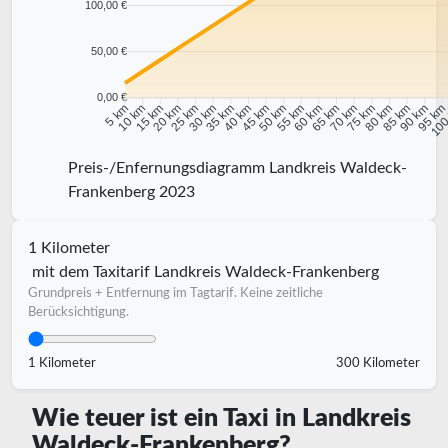
100,00 €
50,00 €
0,00 €
10 km
15 km
20 km
25 km
30 km
35 km
40 km
45 km
50 km
55 km
60 km
65 km
70 km
75 km
80 km
85 km
90 km
95 k
5 km
100
Preis-/Enfernungsdiagramm Landkreis Waldeck-
Frankenberg 2023
1 Kilometer
mit dem Taxitarif Landkreis Waldeck-Frankenberg
Grundpreis + Entfernung im Tagtarif. Keine zeitliche
Berücksichtigung.
1 Kilometer
300 Kilometer
Wie teuer ist ein Taxi in Landkreis
Waldeck-Frankenberg?