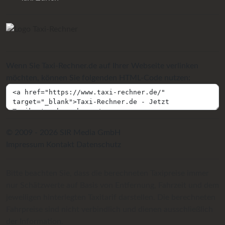
Wenn Sie Taxi-Rechner.de auf Ihrer Webseite verlinken
möchten, können Sie folgenden HTML-Code nutzen:
© 2009 - 2026 SIR Media GmbH
Impressum
Kontakt
Datenschutz
Bitte beachten Sie, dass die berechneten Taxipreise immer
nur Schätzwerte auf Basis von Entfernung, Fahrzeit und dem
jeweiligen hinterlegten Taxitarif darstellen. Die berechneten
Fahrpreise sind nicht verbindlich und dienen ausschließlich
der Information.