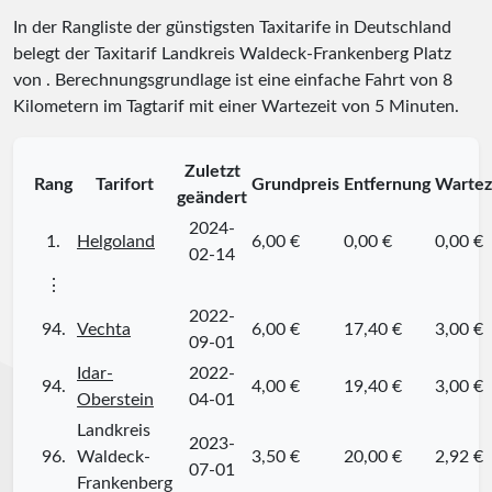
In der Rangliste der günstigsten Taxitarife in Deutschland
belegt der Taxitarif Landkreis Waldeck-Frankenberg Platz
von
. Berechnungsgrundlage ist eine einfache Fahrt von 8
Kilometern im Tagtarif mit einer Wartezeit von 5 Minuten.
Zuletzt
Rang
Tarifort
Grundpreis
Entfernung
Wartez
geändert
2024-
1.
Helgoland
6,00 €
0,00 €
0,00 €
02-14
⋮
2022-
94.
Vechta
6,00 €
17,40 €
3,00 €
09-01
Idar-
2022-
94.
4,00 €
19,40 €
3,00 €
Oberstein
04-01
Landkreis
2023-
96.
Waldeck-
3,50 €
20,00 €
2,92 €
07-01
Frankenberg