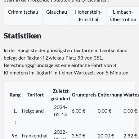
Start in den folgenden Städten und Ortschaften:
Crimmitschau
Glauchau
Hohenstein-
Limbach-
Ernstthal
Oberfrohna
Statistiken
In der Rangliste der günstigsten Taxitarife in Deutschland
belegt der Taxitarif Zwickau Platz
98
von
351
.
Berechnungsgrundlage ist eine einfache Fahrt von 8
Kilometern im Tagtarif mit einer Wartezeit von 5 Minuten.
Zuletzt
Rang
Tarifort
Grundpreis
Entfernung
Wartez
geändert
2024-
1.
Helgoland
6,00 €
0,00 €
0,00 €
02-14
⋮
2022-
96.
Frankenthal
3,50 €
20,00 €
2,92 €