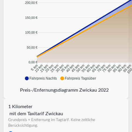
200,00 €
150,00 €
100,00 €
50,00 €
0,00 €
10 km
15 km
20 km
25 km
30 km
35 km
40 km
45 km
50 km
55 km
60 km
65 km
70 km
75 km
80 km
85 km
90 km
95 k
5 km
100
Fahrpreis Nachts
Fahrpreis Tagsüber
Preis-/Enfernungsdiagramm Zwickau 2022
1 Kilometer
mit dem Taxitarif Zwickau
Grundpreis + Entfernung im Tagtarif. Keine zeitliche
Berücksichtigung.