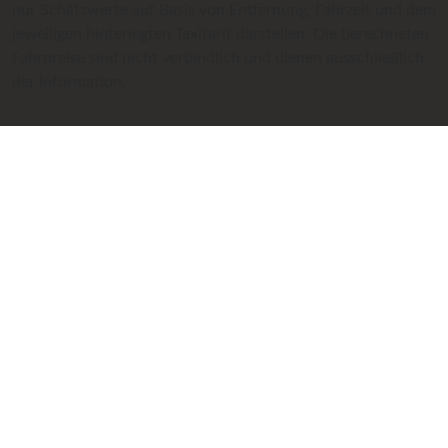
nur Schätzwerte auf Basis von Entfernung, Fahrzeit und dem
jeweiligen hinterlegten Taxitarif darstellen. Die berechneten
Fahrpreise sind nicht verbindlich und dienen ausschließlich
der Information.