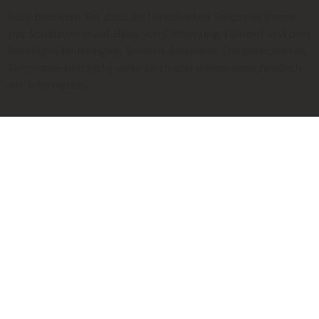
Bitte beachten Sie, dass die berechneten Taxipreise immer
nur Schätzwerte auf Basis von Entfernung, Fahrzeit und dem
jeweiligen hinterlegten Taxitarif darstellen. Die berechneten
Fahrpreise sind nicht verbindlich und dienen ausschließlich
der Information.