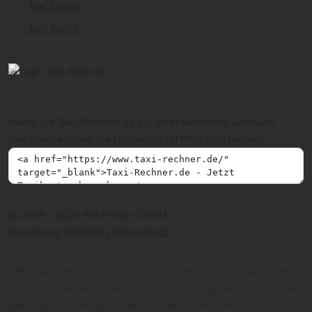
Taxi Zagreb
Taxi Zürich
Wenn Sie Taxi-Rechner.de auf Ihrer Webseite verlinken
möchten, können Sie folgenden HTML-Code nutzen:
© 2009 - 2026 SIR Media GmbH
Impressum
Kontakt
Datenschutz
Bitte beachten Sie, dass die berechneten Taxipreise immer
nur Schätzwerte auf Basis von Entfernung, Fahrzeit und dem
jeweiligen hinterlegten Taxitarif darstellen. Die berechneten