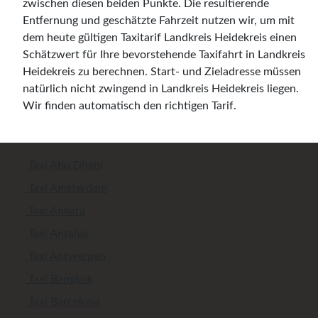
zwischen diesen beiden Punkte. Die resultierende
Entfernung und geschätzte Fahrzeit nutzen wir, um mit
dem heute gültigen Taxitarif Landkreis Heidekreis einen
Schätzwert für Ihre bevorstehende Taxifahrt in Landkreis
Heidekreis zu berechnen. Start- und Zieladresse müssen
natürlich nicht zwingend in Landkreis Heidekreis liegen.
Wir finden automatisch den richtigen Tarif.
Taxi Abu Dhabi
Taxi Amsterdam
Taxi Ankara
Taxi Antalya
Taxi Antwerpen
Taxi Bangkok
Taxi Barcelona