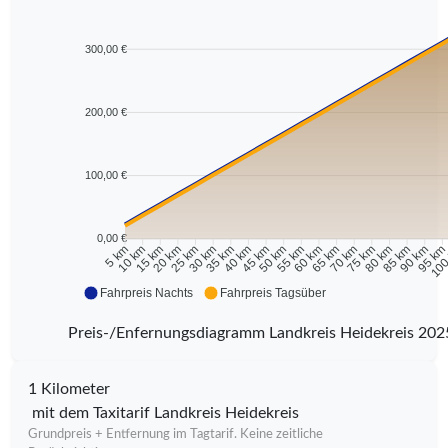
300,00 €
200,00 €
100,00 €
0,00 €
10 km
15 km
20 km
25 km
30 km
35 km
40 km
45 km
50 km
55 km
60 km
65 km
70 km
75 km
80 km
85 km
90 km
95 k
5 km
100
Fahrpreis Nachts
Fahrpreis Tagsüber
Preis-/Enfernungsdiagramm Landkreis Heidekreis 202
1 Kilometer
mit dem Taxitarif Landkreis Heidekreis
Grundpreis + Entfernung im Tagtarif. Keine zeitliche