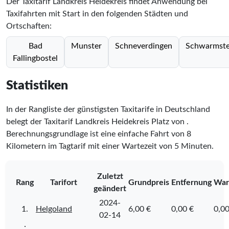
Der Taxitarif Landkreis Heidekreis findet Anwendung bei
Taxifahrten mit Start in den folgenden Städten und
Ortschaften:
Bad
Munster
Schneverdingen
Schwarmste
Fallingbostel
Statistiken
In der Rangliste der günstigsten Taxitarife in Deutschland
belegt der Taxitarif Landkreis Heidekreis Platz
von
.
Berechnungsgrundlage ist eine einfache Fahrt von 8
Kilometern im Tagtarif mit einer Wartezeit von 5 Minuten.
Zuletzt
Rang
Tarifort
Grundpreis
Entfernung
War
geändert
2024-
1.
Helgoland
6,00 €
0,00 €
0,00
02-14