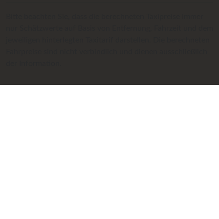
Bitte beachten Sie, dass die berechneten Taxipreise immer
nur Schätzwerte auf Basis von Entfernung, Fahrzeit und dem
jeweiligen hinterlegten Taxitarif darstellen. Die berechneten
Fahrpreise sind nicht verbindlich und dienen ausschließlich
der Information.