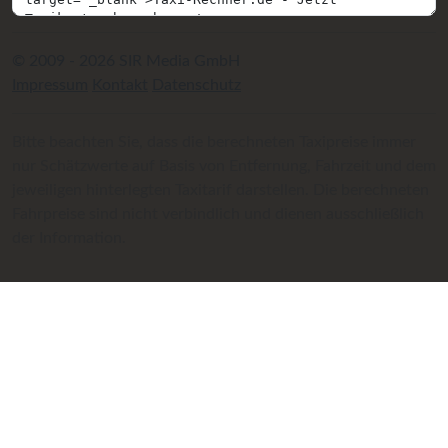
© 2009 - 2026 SIR Media GmbH
Impressum
Kontakt
Datenschutz
Bitte beachten Sie, dass die berechneten Taxipreise immer
nur Schätzwerte auf Basis von Entfernung, Fahrzeit und dem
jeweiligen hinterlegten Taxitarif darstellen. Die berechneten
Fahrpreise sind nicht verbindlich und dienen ausschließlich
der Information.