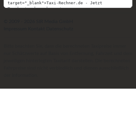
© 2009 - 2026 SIR Media GmbH
Impressum
Kontakt
Datenschutz
Bitte beachten Sie, dass die berechneten Taxipreise immer
nur Schätzwerte auf Basis von Entfernung, Fahrzeit und dem
jeweiligen hinterlegten Taxitarif darstellen. Die berechneten
Fahrpreise sind nicht verbindlich und dienen ausschließlich
der Information.