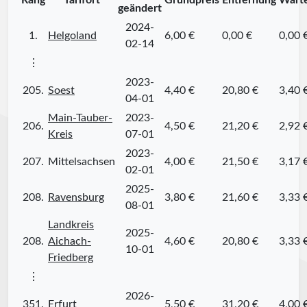
Rang
Tarifort
Grundpreis
Entfernung
Warte
geändert
2024-
1.
Helgoland
6,00 €
0,00 €
0,00 
02-14
⋮
2023-
205.
Soest
4,40 €
20,80 €
3,40 
04-01
Main-Tauber-
2023-
206.
4,50 €
21,20 €
2,92 
Kreis
07-01
2023-
207.
Mittelsachsen
4,00 €
21,50 €
3,17 
02-01
2025-
208.
Ravensburg
3,80 €
21,60 €
3,33 
08-01
Landkreis
2025-
208.
Aichach-
4,60 €
20,80 €
3,33 
10-01
Friedberg
⋮
2026-
351.
Erfurt
5,50 €
31,20 €
4,00 