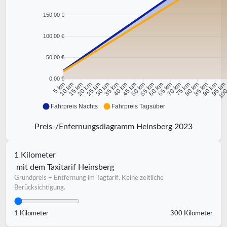
150,00 €
100,00 €
50,00 €
0,00 €
10 km
15 km
20 km
25 km
30 km
35 km
40 km
45 km
50 km
55 km
60 km
65 km
70 km
75 km
80 km
85 km
90 km
95 k
5 km
100
Fahrpreis Nachts
Fahrpreis Tagsüber
Preis-/Enfernungsdiagramm Heinsberg 2023
1 Kilometer
mit dem Taxitarif Heinsberg
Grundpreis + Entfernung im Tagtarif. Keine zeitliche
Berücksichtigung.
1 Kilometer
300 Kilometer