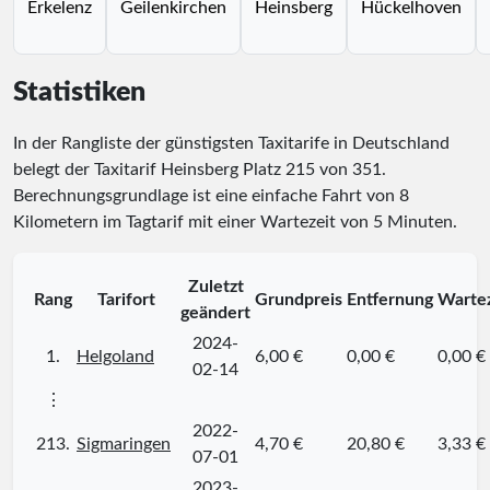
Erkelenz
Geilenkirchen
Heinsberg
Hückelhoven
Statistiken
In der Rangliste der günstigsten Taxitarife in Deutschland
belegt der Taxitarif Heinsberg Platz
215
von
351
.
Berechnungsgrundlage ist eine einfache Fahrt von 8
Kilometern im Tagtarif mit einer Wartezeit von 5 Minuten.
Zuletzt
Rang
Tarifort
Grundpreis
Entfernung
Wartez
geändert
2024-
1.
Helgoland
6,00 €
0,00 €
0,00 €
02-14
⋮
2022-
213.
Sigmaringen
4,70 €
20,80 €
3,33 €
07-01
2023-