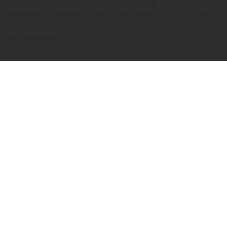
nur Schätzwerte auf Basis von Entfernung, Fahrzeit und dem
jeweiligen hinterlegten Taxitarif darstellen. Die berechneten
Fahrpreise sind nicht verbindlich und dienen ausschließlich
der Information.