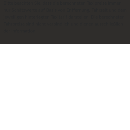
Bitte beachten Sie, dass die berechneten Taxipreise immer
nur Schätzwerte auf Basis von Entfernung, Fahrzeit und dem
jeweiligen hinterlegten Taxitarif darstellen. Die berechneten
Fahrpreise sind nicht verbindlich und dienen ausschließlich
der Information.