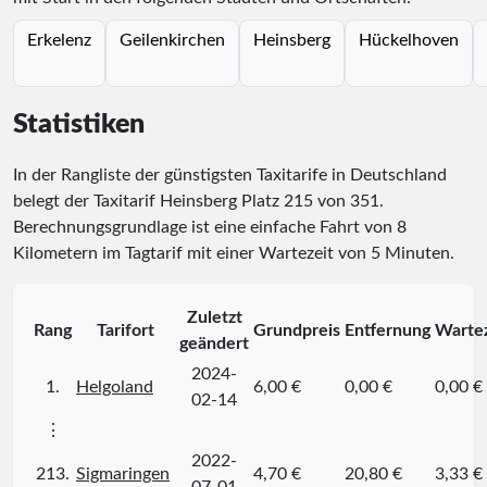
Erkelenz
Geilenkirchen
Heinsberg
Hückelhoven
Statistiken
In der Rangliste der günstigsten Taxitarife in Deutschland
belegt der Taxitarif Heinsberg Platz
215
von
351
.
Berechnungsgrundlage ist eine einfache Fahrt von 8
Kilometern im Tagtarif mit einer Wartezeit von 5 Minuten.
Zuletzt
Rang
Tarifort
Grundpreis
Entfernung
Wartez
geändert
2024-
1.
Helgoland
6,00 €
0,00 €
0,00 €
02-14
⋮
2022-
213.
Sigmaringen
4,70 €
20,80 €
3,33 €