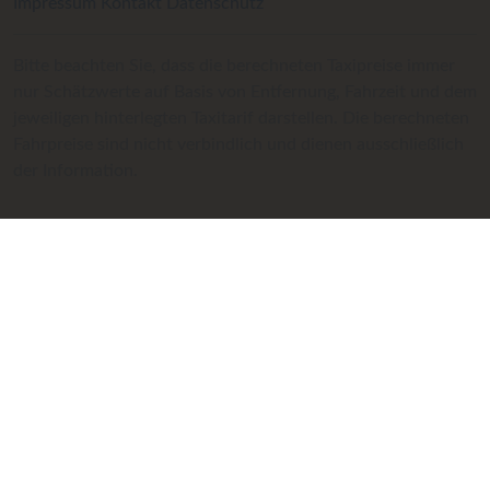
Impressum
Kontakt
Datenschutz
Bitte beachten Sie, dass die berechneten Taxipreise immer
nur Schätzwerte auf Basis von Entfernung, Fahrzeit und dem
jeweiligen hinterlegten Taxitarif darstellen. Die berechneten
Fahrpreise sind nicht verbindlich und dienen ausschließlich
der Information.