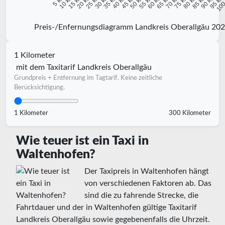
10 km
15 km
20 km
25 km
30 km
35 km
40 km
45 km
50 km
55 km
60 km
65 km
70 km
75 km
80 km
85 km
90 km
95 k
5 km
100
Preis-/Enfernungsdiagramm Landkreis Oberallgäu 20
1 Kilometer
mit dem Taxitarif Landkreis Oberallgäu
Grundpreis + Entfernung im Tagtarif. Keine zeitliche
Berücksichtigung.
1 Kilometer
300 Kilometer
Wie teuer ist ein Taxi in
Waltenhofen?
Der Taxipreis in Waltenhofen hängt
von verschiedenen Faktoren ab. Das
sind die zu fahrende Strecke, die
Fahrtdauer und der in Waltenhofen gültige Taxitarif
Landkreis Oberallgäu sowie gegebenenfalls die Uhrzeit.