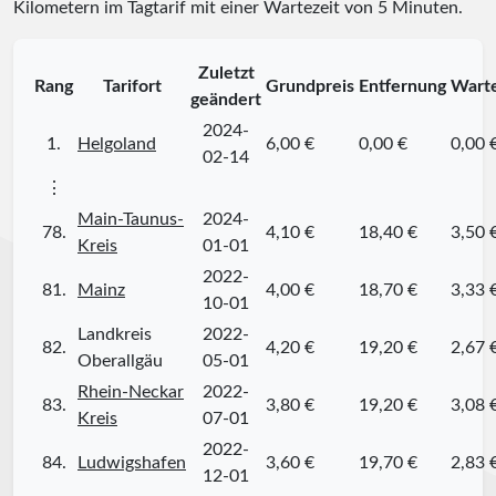
Kilometern im Tagtarif mit einer Wartezeit von 5 Minuten.
Zuletzt
Rang
Tarifort
Grundpreis
Entfernung
Warte
geändert
2024-
1.
Helgoland
6,00 €
0,00 €
0,00 
02-14
⋮
Main-Taunus-
2024-
78.
4,10 €
18,40 €
3,50 
Kreis
01-01
2022-
81.
Mainz
4,00 €
18,70 €
3,33 
10-01
Landkreis
2022-
82.
4,20 €
19,20 €
2,67 
Oberallgäu
05-01
Rhein-Neckar
2022-
83.
3,80 €
19,20 €
3,08 
Kreis
07-01
2022-
84.
Ludwigshafen
3,60 €
19,70 €
2,83 
12-01