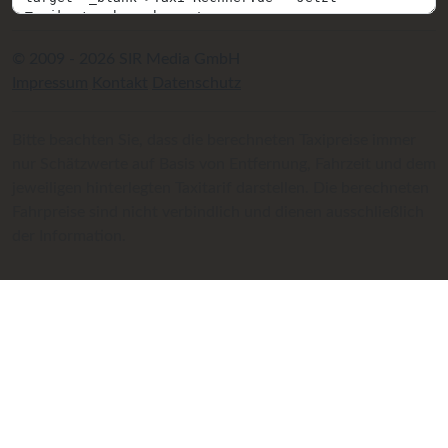
© 2009 - 2026 SIR Media GmbH
Impressum
Kontakt
Datenschutz
Bitte beachten Sie, dass die berechneten Taxipreise immer
nur Schätzwerte auf Basis von Entfernung, Fahrzeit und dem
jeweiligen hinterlegten Taxitarif darstellen. Die berechneten
Fahrpreise sind nicht verbindlich und dienen ausschließlich
der Information.