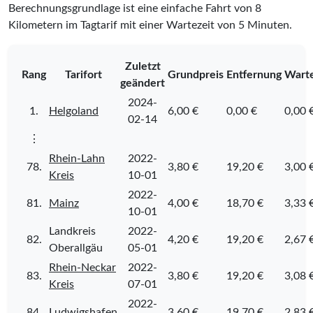
Berechnungsgrundlage ist eine einfache Fahrt von 8
Kilometern im Tagtarif mit einer Wartezeit von 5 Minuten.
Zuletzt
Rang
Tarifort
Grundpreis
Entfernung
Warte
geändert
2024-
1.
Helgoland
6,00 €
0,00 €
0,00 
02-14
⋮
Rhein-Lahn
2022-
78.
3,80 €
19,20 €
3,00 
Kreis
10-01
2022-
81.
Mainz
4,00 €
18,70 €
3,33 
10-01
Landkreis
2022-
82.
4,20 €
19,20 €
2,67 
Oberallgäu
05-01
Rhein-Neckar
2022-
83.
3,80 €
19,20 €
3,08 
Kreis
07-01
2022-
84.
Ludwigshafen
3,60 €
19,70 €
2,83 