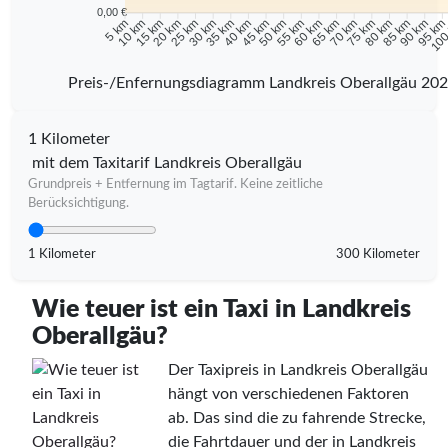
0,00 €
10 km
15 km
20 km
25 km
30 km
35 km
40 km
45 km
50 km
55 km
60 km
65 km
70 km
75 km
80 km
85 km
90 km
95 k
5 km
100
Preis-/Enfernungsdiagramm Landkreis Oberallgäu 20
1 Kilometer
mit dem Taxitarif Landkreis Oberallgäu
Grundpreis + Entfernung im Tagtarif. Keine zeitliche
Berücksichtigung.
1 Kilometer
300 Kilometer
Wie teuer ist ein Taxi in Landkreis
Oberallgäu?
Der Taxipreis in Landkreis Oberallgäu
hängt von verschiedenen Faktoren
ab. Das sind die zu fahrende Strecke,
die Fahrtdauer und der in Landkreis