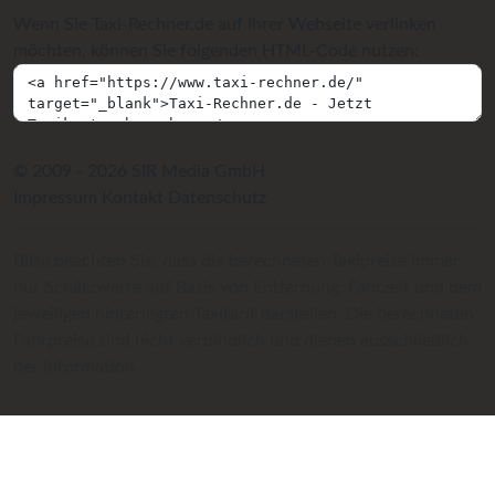
Wenn Sie Taxi-Rechner.de auf Ihrer Webseite verlinken
möchten, können Sie folgenden HTML-Code nutzen:
© 2009 - 2026 SIR Media GmbH
Impressum
Kontakt
Datenschutz
Bitte beachten Sie, dass die berechneten Taxipreise immer
nur Schätzwerte auf Basis von Entfernung, Fahrzeit und dem
jeweiligen hinterlegten Taxitarif darstellen. Die berechneten
Fahrpreise sind nicht verbindlich und dienen ausschließlich
der Information.