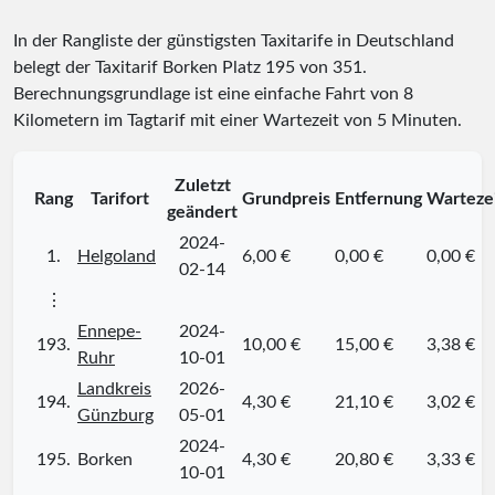
In der Rangliste der günstigsten Taxitarife in Deutschland
belegt der Taxitarif Borken Platz
195
von
351
.
Berechnungsgrundlage ist eine einfache Fahrt von 8
Kilometern im Tagtarif mit einer Wartezeit von 5 Minuten.
Zuletzt
Rang
Tarifort
Grundpreis
Entfernung
Warteze
geändert
2024-
1.
Helgoland
6,00 €
0,00 €
0,00 €
02-14
⋮
Ennepe-
2024-
193.
10,00 €
15,00 €
3,38 €
Ruhr
10-01
Landkreis
2026-
194.
4,30 €
21,10 €
3,02 €
Günzburg
05-01
2024-
195.
Borken
4,30 €
20,80 €
3,33 €
10-01