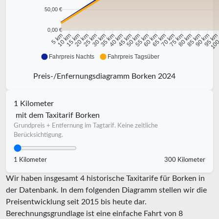
50,00 €
0,00 €
10 km
15 km
20 km
25 km
30 km
35 km
40 km
45 km
50 km
55 km
60 km
65 km
70 km
75 km
80 km
85 km
90 km
95 k
5 km
100
Fahrpreis Nachts
Fahrpreis Tagsüber
Preis-/Enfernungsdiagramm Borken 2024
1 Kilometer
mit dem Taxitarif Borken
Grundpreis + Entfernung im Tagtarif. Keine zeitliche
Berücksichtigung.
1 Kilometer
300 Kilometer
Wir haben insgesamt 4 historische Taxitarife für Borken in
der Datenbank. In dem folgenden Diagramm stellen wir die
Preisentwicklung seit 2015 bis heute dar.
Berechnungsgrundlage ist eine einfache Fahrt von 8