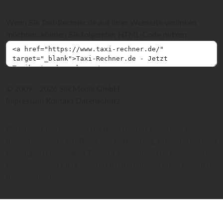
Wenn Sie Taxi-Rechner.de auf Ihrer Webseite verlinken
möchten, können Sie folgenden HTML-Code nutzen:
© 2009 - 2026 SIR Media GmbH
Impressum
Kontakt
Datenschutz
Bitte beachten Sie, dass die berechneten Taxipreise immer
nur Schätzwerte auf Basis von Entfernung, Fahrzeit und dem
jeweiligen hinterlegten Taxitarif darstellen. Die berechneten
Fahrpreise sind nicht verbindlich und dienen ausschließlich
der Information.