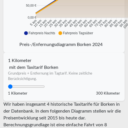
50,00 €
0,00 €
10 km
15 km
20 km
25 km
30 km
35 km
40 km
45 km
50 km
55 km
60 km
65 km
70 km
75 km
80 km
85 km
90 km
95 k
5 km
100
Fahrpreis Nachts
Fahrpreis Tagsüber
Preis-/Enfernungsdiagramm Borken 2024
1 Kilometer
mit dem Taxitarif Borken
Grundpreis + Entfernung im Tagtarif. Keine zeitliche
Berücksichtigung.
1 Kilometer
300 Kilometer
Wir haben insgesamt 4 historische Taxitarife für Borken in
der Datenbank. In dem folgenden Diagramm stellen wir die
Preisentwicklung seit 2015 bis heute dar.
Berechnungsgrundlage ist eine einfache Fahrt von 8