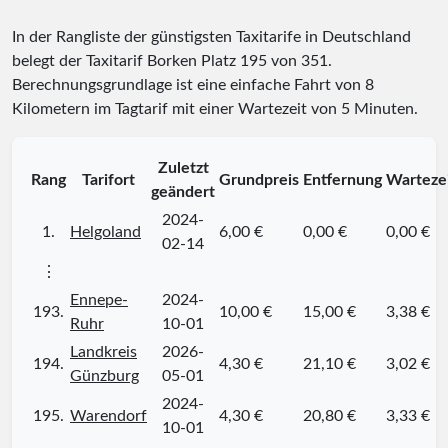
In der Rangliste der günstigsten Taxitarife in Deutschland
belegt der Taxitarif Borken Platz
195
von
351
.
Berechnungsgrundlage ist eine einfache Fahrt von 8
Kilometern im Tagtarif mit einer Wartezeit von 5 Minuten.
Zuletzt
Rang
Tarifort
Grundpreis
Entfernung
Warteze
geändert
2024-
1.
Helgoland
6,00 €
0,00 €
0,00 €
02-14
⋮
Ennepe-
2024-
193.
10,00 €
15,00 €
3,38 €
Ruhr
10-01
Landkreis
2026-
194.
4,30 €
21,10 €
3,02 €
Günzburg
05-01
2024-
195.
Warendorf
4,30 €
20,80 €
3,33 €
10-01