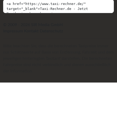
© 2009 - 2026 SIR Media GmbH
Impressum
Kontakt
Datenschutz
Bitte beachten Sie, dass die berechneten Taxipreise immer
nur Schätzwerte auf Basis von Entfernung, Fahrzeit und dem
jeweiligen hinterlegten Taxitarif darstellen. Die berechneten
Fahrpreise sind nicht verbindlich und dienen ausschließlich
der Information.