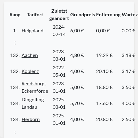
Zuletzt
Rang
Tarifort
Grundpreis
Entfernung
Wartez
geändert
2024-
1.
Helgoland
6,00 €
0,00 €
0,00 €
02-14
⋮
2023-
132.
Aachen
4,80 €
19,29 €
3,18 €
03-01
2022-
132.
Koblenz
4,00 €
20,10 €
3,17 €
05-01
Rendsburg-
2023-
134.
5,00 €
18,80 €
3,50 €
Eckernförde
01-01
Dingolfing-
2025-
134.
5,70 €
17,60 €
4,00 €
Landau
03-01
2025-
134.
Herborn
4,00 €
20,80 €
2,50 €
01-01
⋮