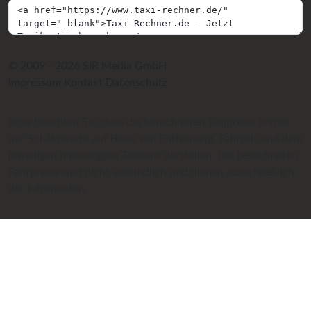
© 2009 - 2026 SIR Media GmbH
Impressum
Kontakt
Datenschutz
Bitte beachten Sie, dass die berechneten Taxipreise immer
nur Schätzwerte auf Basis von Entfernung, Fahrzeit und dem
jeweiligen hinterlegten Taxitarif darstellen. Die berechneten
Fahrpreise sind nicht verbindlich und dienen ausschließlich
der Information.