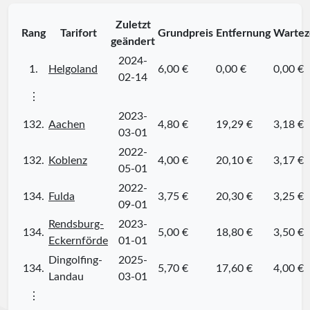
Zuletzt
Rang
Tarifort
Grundpreis
Entfernung
Wartez
geändert
2024-
1.
Helgoland
6,00 €
0,00 €
0,00 €
02-14
⋮
2023-
132.
Aachen
4,80 €
19,29 €
3,18 €
03-01
2022-
132.
Koblenz
4,00 €
20,10 €
3,17 €
05-01
2022-
134.
Fulda
3,75 €
20,30 €
3,25 €
09-01
Rendsburg-
2023-
134.
5,00 €
18,80 €
3,50 €
Eckernförde
01-01
Dingolfing-
2025-
134.
5,70 €
17,60 €
4,00 €
Landau
03-01
⋮