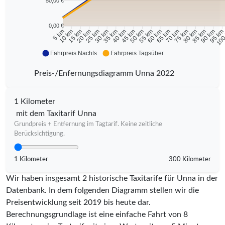
50,00 €
0,00 €
10 km
15 km
20 km
25 km
30 km
35 km
40 km
45 km
50 km
55 km
60 km
65 km
70 km
75 km
80 km
85 km
90 km
95 k
5 km
100
Fahrpreis Nachts
Fahrpreis Tagsüber
Preis-/Enfernungsdiagramm Unna 2022
1 Kilometer
mit dem Taxitarif Unna
Grundpreis + Entfernung im Tagtarif. Keine zeitliche
Berücksichtigung.
1 Kilometer
300 Kilometer
Wir haben insgesamt 2 historische Taxitarife für Unna in der
Datenbank. In dem folgenden Diagramm stellen wir die
Preisentwicklung seit 2019 bis heute dar.
Berechnungsgrundlage ist eine einfache Fahrt von 8