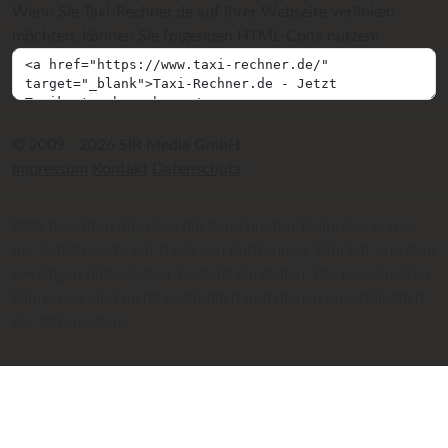
Wenn Sie Taxi-Rechner.de auf Ihrer Webseite verlinken
möchten, können Sie folgenden HTML-Code nutzen:
© 2009 - 2026 SIR Media GmbH
Impressum
Kontakt
Datenschutz
Bitte beachten Sie, dass die berechneten Taxipreise immer
nur Schätzwerte auf Basis von Entfernung, Fahrzeit und dem
jeweiligen hinterlegten Taxitarif darstellen. Die berechneten
Fahrpreise sind nicht verbindlich und dienen ausschließlich
der Information.