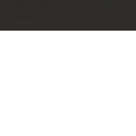
jeweiligen hinterlegten Taxitarif darstellen. Die berechneten
Fahrpreise sind nicht verbindlich und dienen ausschließlich
der Information.