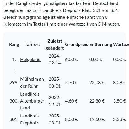
In der Rangliste der günstigsten Taxitarife in Deutschland
belegt der Taxitarif Landkreis Diepholz Platz
301
von
351
.
Berechnungsgrundlage ist eine einfache Fahrt von 8
Kilometern im Tagtarif mit einer Wartezeit von 5 Minuten.
Zuletzt
Rang
Tarifort
Grundpreis
Entfernung
Wartez
geändert
2024-
1.
Helgoland
6,00 €
0,00 €
0,00 €
02-14
⋮
Mülheim an
2025-
299.
5,70 €
22,08 €
3,08 €
der Ruhr
08-01
Landkreis
2022-
300.
Altenburger
4,60 €
22,80 €
3,50 €
12-01
Land
Landkreis
2025-
301.
8,00 €
19,60 €
3,33 €
Diepholz
03-01