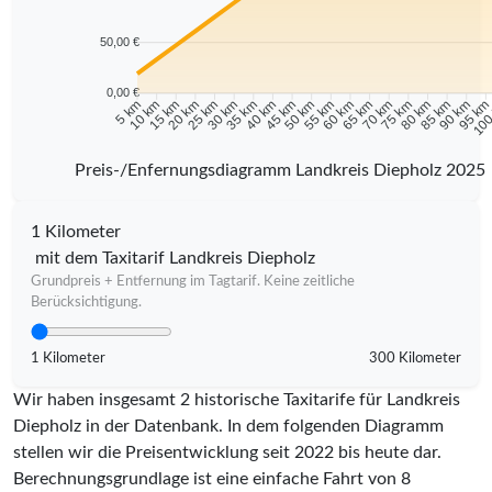
50,00 €
0,00 €
10 km
15 km
20 km
25 km
30 km
35 km
40 km
45 km
50 km
55 km
60 km
65 km
70 km
75 km
80 km
85 km
90 km
95 k
5 km
100
Preis-/Enfernungsdiagramm Landkreis Diepholz 2025
1 Kilometer
mit dem Taxitarif Landkreis Diepholz
Grundpreis + Entfernung im Tagtarif. Keine zeitliche
Berücksichtigung.
1 Kilometer
300 Kilometer
Wir haben insgesamt 2 historische Taxitarife für Landkreis
Diepholz in der Datenbank. In dem folgenden Diagramm
stellen wir die Preisentwicklung seit 2022 bis heute dar.
Berechnungsgrundlage ist eine einfache Fahrt von 8