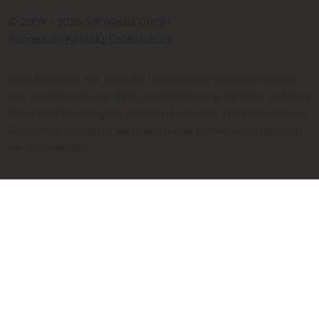
© 2009 - 2026 SIR Media GmbH
Impressum
Kontakt
Datenschutz
Bitte beachten Sie, dass die berechneten Taxipreise immer
nur Schätzwerte auf Basis von Entfernung, Fahrzeit und dem
jeweiligen hinterlegten Taxitarif darstellen. Die berechneten
Fahrpreise sind nicht verbindlich und dienen ausschließlich
der Information.