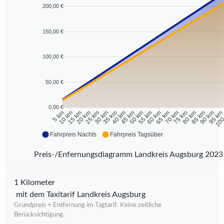
200,00 €
150,00 €
100,00 €
50,00 €
0,00 €
10 km
15 km
20 km
25 km
30 km
35 km
40 km
45 km
50 km
55 km
60 km
65 km
70 km
75 km
80 km
85 km
90 km
95 k
5 km
100
Fahrpreis Nachts
Fahrpreis Tagsüber
Preis-/Enfernungsdiagramm Landkreis Augsburg 2023
1 Kilometer
mit dem Taxitarif Landkreis Augsburg
Grundpreis + Entfernung im Tagtarif. Keine zeitliche
Berücksichtigung.