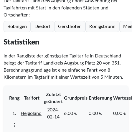
Der Taxitarif Landkreis Augsburg findet Anwendung bei
Taxifahrten mit Start in den folgenden Städten und
Ortschaften:
Bobingen
Diedorf
Gersthofen
Königsbrunn
Mei
Statistiken
In der Rangliste der günstigsten Taxitarife in Deutschland
belegt der Taxitarif Landkreis Augsburg Platz
20
von
351
.
Berechnungsgrundlage ist eine einfache Fahrt von 8
Kilometern im Tagtarif mit einer Wartezeit von 5 Minuten.
Zuletzt
Rang
Tarifort
Grundpreis
Entfernung
Wartezei
geändert
2024-
1.
Helgoland
6,00 €
0,00 €
0,00 €
02-14
⋮