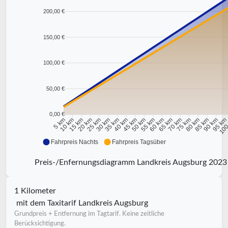
200,00 €
150,00 €
100,00 €
50,00 €
0,00 €
10 km
15 km
20 km
25 km
30 km
35 km
40 km
45 km
50 km
55 km
60 km
65 km
70 km
75 km
80 km
85 km
90 km
95 k
5 km
100
Fahrpreis Nachts
Fahrpreis Tagsüber
Preis-/Enfernungsdiagramm Landkreis Augsburg 2023
1 Kilometer
mit dem Taxitarif Landkreis Augsburg
Grundpreis + Entfernung im Tagtarif. Keine zeitliche
Berücksichtigung.