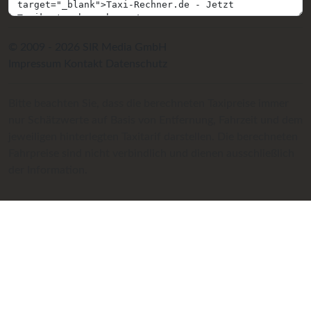
© 2009 - 2026 SIR Media GmbH
Impressum
Kontakt
Datenschutz
Bitte beachten Sie, dass die berechneten Taxipreise immer
nur Schätzwerte auf Basis von Entfernung, Fahrzeit und dem
jeweiligen hinterlegten Taxitarif darstellen. Die berechneten
Fahrpreise sind nicht verbindlich und dienen ausschließlich
der Information.