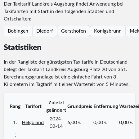
Der Taxitarif Landkreis Augsburg findet Anwendung bei
Taxifahrten mit Start in den folgenden Städten und
Ortschaften:
Bobingen
Diedorf
Gersthofen
Königsbrunn
Mei
Statistiken
In der Rangliste der günstigsten Taxitarife in Deutschland
belegt der Taxitarif Landkreis Augsburg Platz
20
von
351
.
Berechnungsgrundlage ist eine einfache Fahrt von 8
Kilometern im Tagtarif mit einer Wartezeit von 5 Minuten.
Zuletzt
Rang
Tarifort
Grundpreis
Entfernung
Wartezei
geändert
2024-
1.
Helgoland
6,00 €
0,00 €
0,00 €
02-14
⋮