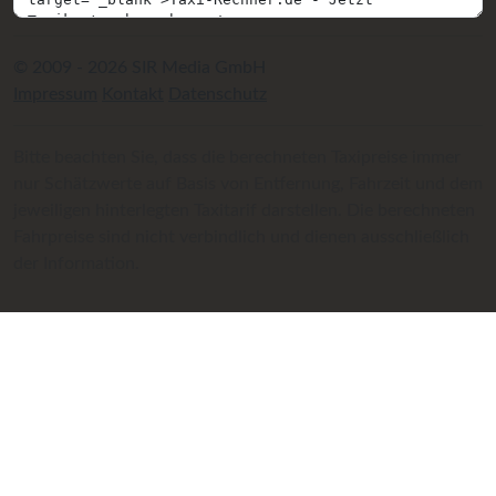
© 2009 - 2026 SIR Media GmbH
Impressum
Kontakt
Datenschutz
Bitte beachten Sie, dass die berechneten Taxipreise immer
nur Schätzwerte auf Basis von Entfernung, Fahrzeit und dem
jeweiligen hinterlegten Taxitarif darstellen. Die berechneten
Fahrpreise sind nicht verbindlich und dienen ausschließlich
der Information.