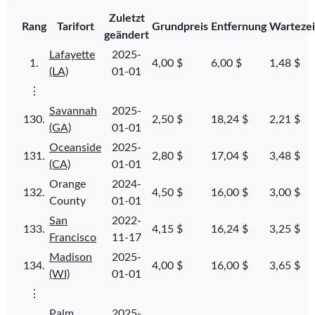
Zuletzt
Rang
Tarifort
Grundpreis
Entfernung
Wartezei
geändert
Lafayette
2025-
1.
4,00 $
6,00 $
1,48 $
(LA)
01-01
⋮
Savannah
2025-
130.
2,50 $
18,24 $
2,21 $
(GA)
01-01
Oceanside
2025-
131.
2,80 $
17,04 $
3,48 $
(CA)
01-01
Orange
2024-
132.
4,50 $
16,00 $
3,00 $
County
01-01
San
2022-
133.
4,15 $
16,24 $
3,25 $
Francisco
11-17
Madison
2025-
134.
4,00 $
16,00 $
3,65 $
(WI)
01-01
⋮
Palm
2025-