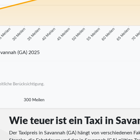
 Meilen
30 Meilen
35 Meilen
40 Meilen
45 Meilen
50 Meilen
55 Meilen
60 Meilen
65 Meilen
70 Me
avannah (GA) 2025
itliche Berücksichtigung.
300 Meilen
Wie teuer ist ein Taxi in Sav
Der Taxipreis in Savannah (GA) hängt von verschiedenen Fak