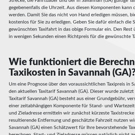
Strecke, die Fahrtdauer und der in Savannah (GA) gültige Ta
gegebenenfalls die Uhrzeit. Aus diesen Komponenten kann d
werden. Damit Sie das nicht von Hand erledigen müssen, bie
kostenlos für Sie zu erledigen. Geben Sie dafür einfach die 
gewünschten Taxifahrt in das obige Formular ein. Den Res
in wenigen Sekunden einen Richtpreis für die gewünschte Ta
Wie funktioniert die Berech
Taxikosten in Savannah (GA)
Um eine Prognose über den voraussichtlichen Taxipreis in S
den aktuellen Taxitarif Savannah (GA). Dieser wurde zuletzt
Taxitarif Savannah (GA) besteht aus einer Grundgebühr, ve
einer zeitabhängigen Komponente für Stand- und Wartezeit
und Zieladresse ermitteln wir zunächst kürzeste Taxistreck
resultierende Entfernung und geschätzte Fahrzeit nutzen wir
Savannah (GA) einen Schätzwert für Ihre bevorstehende Tax
berechnen. Start- und Zieladresse müssen natürlich nicht z