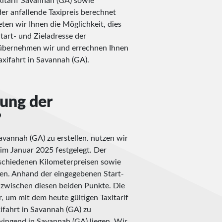
xitarif Savannah (GA) sowie
er anfallende Taxipreis berechnet
ten wir Ihnen die Möglichkeit, dies
Start- und Zieladresse der
t übernehmen wir und errechnen Ihnen
xifahrt in Savannah (GA).
nung der
?
avannah (GA) zu erstellen. nutzen wir
 im Januar 2025 festgelegt. Der
rschiedenen Kilometerpreisen sowie
en. Anhand der eingegebenen Start-
e zwischen diesen beiden Punkte. Die
, um mit dem heute gültigen Taxitarif
ifahrt in Savannah (GA) zu
wingend in Savannah (GA) liegen. Wir