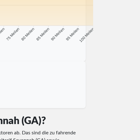
ilen
75 Meilen
80 Meilen
85 Meilen
90 Meilen
95 Meilen
100 Meilen
annah (GA)?
toren ab. Das sind die zu fahrende