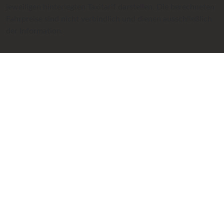
jeweiligen hinterlegten Taxitarif darstellen. Die berechneten
Fahrpreise sind nicht verbindlich und dienen ausschließlich
der Information.