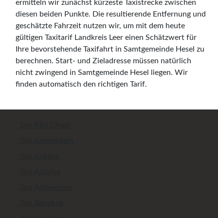
ermitteln wir zunächst kürzeste Taxistrecke zwischen
diesen beiden Punkte. Die resultierende Entfernung und
geschätzte Fahrzeit nutzen wir, um mit dem heute
gültigen Taxitarif Landkreis Leer einen Schätzwert für
Ihre bevorstehende Taxifahrt in Samtgemeinde Hesel zu
berechnen. Start- und Zieladresse müssen natürlich
nicht zwingend in Samtgemeinde Hesel liegen. Wir
finden automatisch den richtigen Tarif.
Taxi Abu Dhabi
Taxi Amsterdam
Taxi Ankara
Taxi Antalya
Taxi Antwerpen
Taxi Bangkok