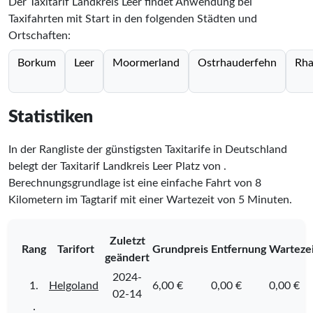
Der Taxitarif Landkreis Leer findet Anwendung bei
Taxifahrten mit Start in den folgenden Städten und
Ortschaften:
Borkum
Leer
Moormerland
Ostrhauderfehn
Rha
Statistiken
In der Rangliste der günstigsten Taxitarife in Deutschland
belegt der Taxitarif Landkreis Leer Platz
von
.
Berechnungsgrundlage ist eine einfache Fahrt von 8
Kilometern im Tagtarif mit einer Wartezeit von 5 Minuten.
Zuletzt
Rang
Tarifort
Grundpreis
Entfernung
Warteze
geändert
2024-
1.
Helgoland
6,00 €
0,00 €
0,00 €
02-14