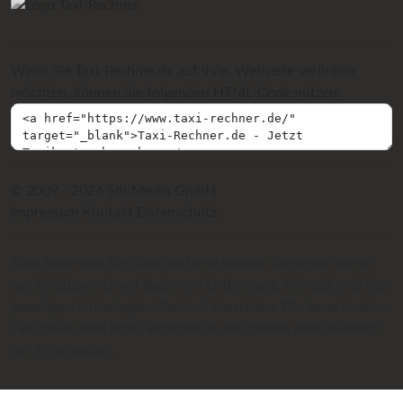
Wenn Sie Taxi-Rechner.de auf Ihrer Webseite verlinken
möchten, können Sie folgenden HTML-Code nutzen:
© 2009 - 2026 SIR Media GmbH
Impressum
Kontakt
Datenschutz
Bitte beachten Sie, dass die berechneten Taxipreise immer
nur Schätzwerte auf Basis von Entfernung, Fahrzeit und dem
jeweiligen hinterlegten Taxitarif darstellen. Die berechneten
Fahrpreise sind nicht verbindlich und dienen ausschließlich
der Information.