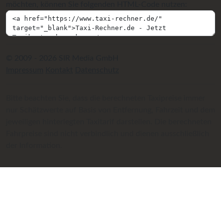
möchten, können Sie folgenden HTML-Code nutzen:
© 2009 - 2026 SIR Media GmbH
Impressum
Kontakt
Datenschutz
Bitte beachten Sie, dass die berechneten Taxipreise immer
nur Schätzwerte auf Basis von Entfernung, Fahrzeit und dem
jeweiligen hinterlegten Taxitarif darstellen. Die berechneten
Fahrpreise sind nicht verbindlich und dienen ausschließlich
der Information.