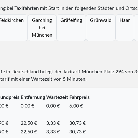
g bei Taxifahrten mit Start in den folgenden Städten und Ortsc
Feldkirchen
Garching
Gräfelfing
Grünwald
Haar
bei
München
rife in Deutschland belegt der Taxitarif München Platz
294
von
3
tarif mit einer Wartezeit von 5 Minuten.
undpreis
Entfernung
Wartezeit
Fahrpreis
00 €
0,00 €
0,00 €
6,00 €
90 €
22,50 €
3,33 €
30,73 €
90 €
22,50 €
3,33 €
30,73 €