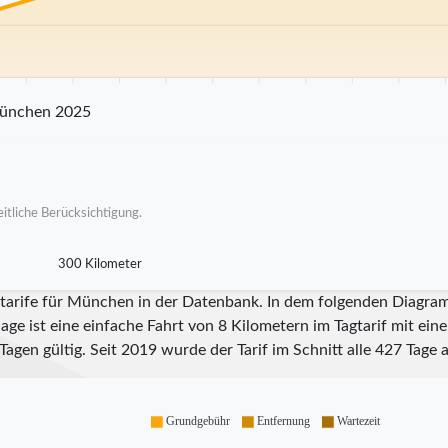
25 km
30 km
35 km
40 km
45 km
50 km
55 km
60 km
65 km
70
München 2025
itliche Berücksichtigung.
300 Kilometer
tarife für München in der Datenbank. In dem folgenden Diagramm
ge ist eine einfache Fahrt von 8 Kilometern im Tagtarif mit ein
Tagen gültig. Seit
2019
wurde der Tarif im Schnitt alle
427
Tage a
Grundgebühr
Entfernung
Wartezeit