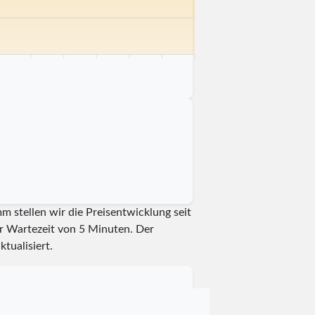
 km
75 km
80 km
85 km
90 km
95 km
100 km
 stellen wir die Preisentwicklung seit
er Wartezeit von 5 Minuten.
Der
ktualisiert.