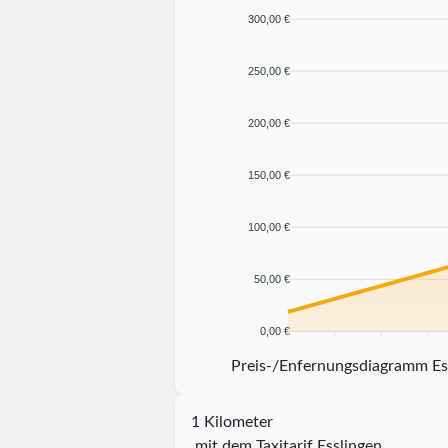
300,00 €
250,00 €
200,00 €
150,00 €
100,00 €
50,00 €
0,00 €
5 km
10 km
15 km
20 km
Preis-/Enfernungsdiagramm Es
1 Kilometer
mit dem Taxitarif Esslingen