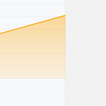
 km
75 km
80 km
85 km
90 km
95 km
100 km