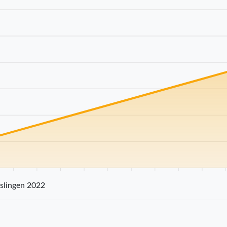
25 km
30 km
35 km
40 km
45 km
50 km
55 km
60 km
65 km
70
slingen 2022