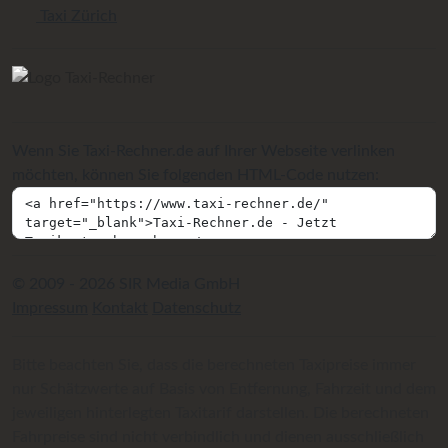
Taxi Zürich
Wenn Sie Taxi-Rechner.de auf Ihrer Webseite verlinken
möchten, können Sie folgenden HTML-Code nutzen:
© 2009 - 2026 SIR Media GmbH
Impressum
Kontakt
Datenschutz
Bitte beachten Sie, dass die berechneten Taxipreise immer
nur Schätzwerte auf Basis von Entfernung, Fahrzeit und dem
jeweiligen hinterlegten Taxitarif darstellen. Die berechneten
Fahrpreise sind nicht verbindlich und dienen ausschließlich