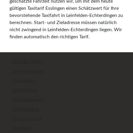
geschätzte Fahrzeit nutzen wir, um mit dem heute
gültigen Taxitarif Esslingen einen Schätzwert für Ihre
bevorstehende Taxifahrt in Leinfelden-Echterdingen zu
berechnen. Start- und Zieladresse müssen natürlich
nicht zwingend in Leinfelden-Echterdingen liegen. Wir
finden automatisch den richtigen Tarif.
Taxi Abu Dhabi
Taxi Amsterdam
Taxi Ankara
Taxi Antalya
Taxi Antwerpen
Taxi Bangkok
Taxi Barcelona
Taxi Berlin