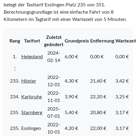
belegt der Taxitarif Esslingen Platz
235
von
351
.
Berechnungsgrundlage ist eine einfache Fahrt von 8
Kilometern im Tagtarif mit einer Wartezeit von 5 Minuten.
Zuletzt
Rang
Tarifort
Grundpreis
Entfernung
Wartezei
geändert
2024-
1.
Helgoland
6,00 €
0,00 €
0,00 €
02-14
⋮
2022-
233.
Höxter
4,30 €
21,60 €
3,42 €
12-01
2022-
234.
Karlsruhe
3,90 €
22,20 €
3,25 €
11-01
2025-
235.
Starnberg
5,40 €
20,80 €
3,17 €
07-01
2022-
235.
Esslingen
4,20 €
22,00 €
3,17 €
10-01