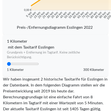
0,00 €
10 km
15 km
20 km
25 km
30 km
35 km
40 km
45 km
50 km
55 km
60 km
65 km
70 km
75 km
80 km
85 km
90 km
95 k
5 km
100
Preis-/Enfernungsdiagramm Esslingen 2022
1 Kilometer
mit dem Taxitarif Esslingen
Grundpreis + Entfernung im Tagtarif. Keine zeitliche
Berücksichtigung.
1 Kilometer
300 Kilometer
Wir haben insgesamt 2 historische Taxitarife für Esslingen in
der Datenbank. In dem folgenden Diagramm stellen wir die
Preisentwicklung seit 2019 bis heute dar.
Berechnungsgrundlage ist eine einfache Fahrt von 8
Kilometern im Tagtarif mit einer Wartezeit von 5 Minuten.
Der aktuelle Taxitarif Esslingen ist seit
1405
Tagen gültig.