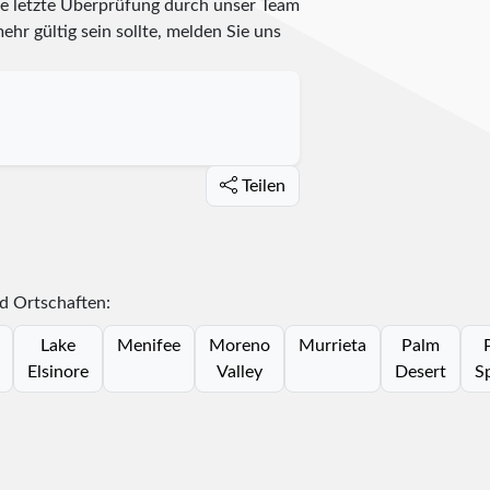
ie letzte Überprüfung durch unser Team
ehr gültig sein sollte, melden Sie uns
Teilen
nd Ortschaften:
Lake
Menifee
Moreno
Murrieta
Palm
Elsinore
Valley
Desert
S