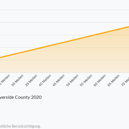
 Meilen
30 Meilen
35 Meilen
40 Meilen
45 Meilen
50 Meilen
55 Meilen
60 Meilen
65 Meilen
70 Me
verside County 2020
itliche Berücksichtigung.