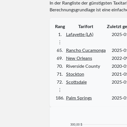
In der Rangliste der günstigsten Taxita
Berechnungsgrundlage ist eine einfache
Rang
Tarifort
Zuletzt g
1.
Lafayette (LA)
2025-0
⋮
65.
Rancho Cucamonga
2025-0
69.
New Orleans
2022-0
70.
Riverside County
2020-0
71.
Stockton
2021-0
72.
Scottsdale
2025-0
⋮
186.
Palm Springs
2025-0
300,00 $