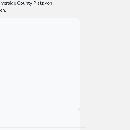
 Riverside County Platz
von
.
en.