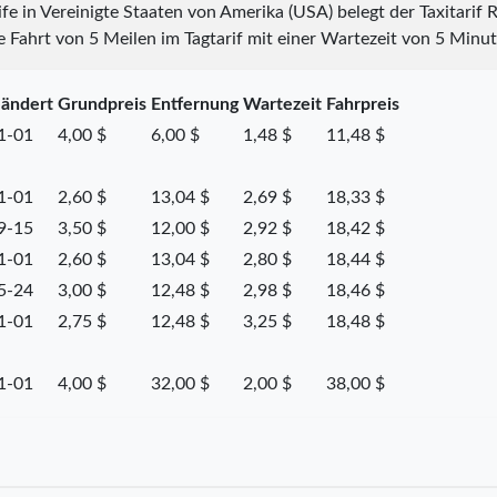
rife in Vereinigte Staaten von Amerika (USA) belegt der Taxitarif
 Fahrt von 5 Meilen im Tagtarif mit einer Wartezeit von 5 Minut
eändert
Grundpreis
Entfernung
Wartezeit
Fahrpreis
1-01
4,00 $
6,00 $
1,48 $
11,48 $
1-01
2,60 $
13,04 $
2,69 $
18,33 $
9-15
3,50 $
12,00 $
2,92 $
18,42 $
1-01
2,60 $
13,04 $
2,80 $
18,44 $
5-24
3,00 $
12,48 $
2,98 $
18,46 $
1-01
2,75 $
12,48 $
3,25 $
18,48 $
1-01
4,00 $
32,00 $
2,00 $
38,00 $