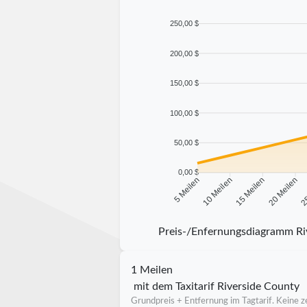
250,00 $
200,00 $
150,00 $
100,00 $
50,00 $
0,00 $
10 Meilen
15 Meilen
20 Meilen
25
5 Meilen
Preis-/Enfernungsdiagramm Ri
1 Meilen
mit dem Taxitarif Riverside County
Grundpreis + Entfernung im Tagtarif. Keine ze