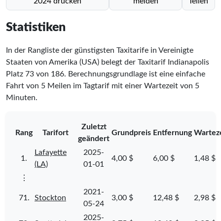
2024 drucken
melden
Teilen
Statistiken
In der Rangliste der günstigsten Taxitarife in Vereinigte
Staaten von Amerika (USA) belegt der Taxitarif Indianapolis
Platz
73
von
186
. Berechnungsgrundlage ist eine einfache
Fahrt von 5 Meilen im Tagtarif mit einer Wartezeit von 5
Minuten.
Zuletzt
Rang
Tarifort
Grundpreis
Entfernung
Wartez
geändert
Lafayette
2025-
1.
4,00 $
6,00 $
1,48 $
(LA)
01-01
⋮
2021-
71.
Stockton
3,00 $
12,48 $
2,98 $
05-24
2025-