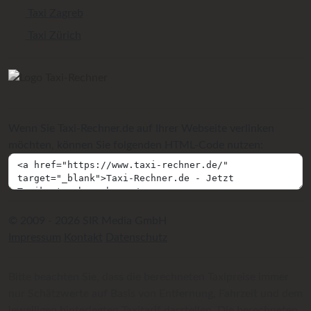
Taxi Zagreb
Taxi Zürich
Wenn Sie Taxi-Rechner.de auf Ihrer Webseite verlinken
möchten, können Sie folgenden HTML-Code nutzen:
© 2009 - 2026 SIR Media GmbH
Impressum
Kontakt
Datenschutz
Bitte beachten Sie, dass die berechneten Taxipreise immer
nur Schätzwerte auf Basis von Entfernung, Fahrzeit und dem
jeweiligen hinterlegten Taxitarif darstellen. Die berechneten