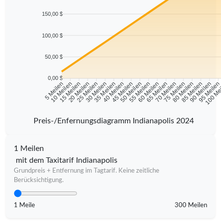
150,00 $
100,00 $
50,00 $
0,00 $
10 Meilen
15 Meilen
20 Meilen
25 Meilen
30 Meilen
35 Meilen
40 Meilen
45 Meilen
50 Meilen
55 Meilen
60 Meilen
65 Meilen
70 Meilen
75 Meilen
80 Meilen
85 Meilen
90 Meilen
95 Meile
5 Meilen
100 Me
Preis-/Enfernungsdiagramm Indianapolis 2024
1 Meilen
mit dem Taxitarif Indianapolis
Grundpreis + Entfernung im Tagtarif. Keine zeitliche
Berücksichtigung.
1 Meile
300 Meilen