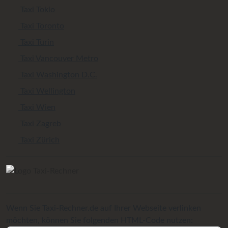
Taxi Tokio
Taxi Toronto
Taxi Turin
Taxi Vancouver Metro
Taxi Washington D.C.
Taxi Wellington
Taxi Wien
Taxi Zagreb
Taxi Zürich
Wenn Sie Taxi-Rechner.de auf Ihrer Webseite verlinken
möchten, können Sie folgenden HTML-Code nutzen: