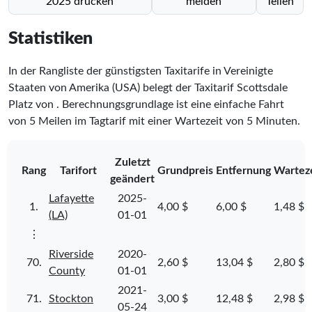
2025 drucken
melden
Teilen
Statistiken
In der Rangliste der günstigsten Taxitarife in Vereinigte
Staaten von Amerika (USA) belegt der Taxitarif Scottsdale
Platz
von
. Berechnungsgrundlage ist eine einfache Fahrt
von 5 Meilen im Tagtarif mit einer Wartezeit von 5 Minuten.
Zuletzt
Rang
Tarifort
Grundpreis
Entfernung
Wartez
geändert
Lafayette
2025-
1.
4,00 $
6,00 $
1,48 $
(LA)
01-01
⋮
Riverside
2020-
70.
2,60 $
13,04 $
2,80 $
County
01-01
2021-
71.
Stockton
3,00 $
12,48 $
2,98 $
05-24