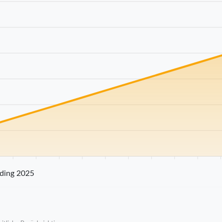
25 km
30 km
35 km
40 km
45 km
50 km
55 km
60 km
65 km
70
ding 2025