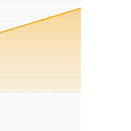
 km
75 km
80 km
85 km
90 km
95 km
100 km