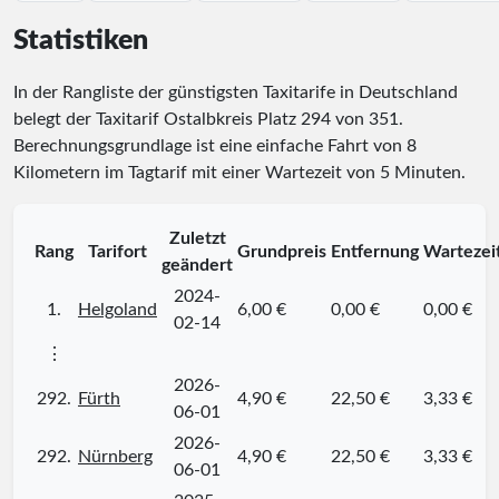
Statistiken
In der Rangliste der günstigsten Taxitarife in Deutschland
belegt der Taxitarif Ostalbkreis Platz
294
von
351
.
Berechnungsgrundlage ist eine einfache Fahrt von 8
Kilometern im Tagtarif mit einer Wartezeit von 5 Minuten.
Zuletzt
Rang
Tarifort
Grundpreis
Entfernung
Wartezei
geändert
2024-
1.
Helgoland
6,00 €
0,00 €
0,00 €
02-14
⋮
2026-
292.
Fürth
4,90 €
22,50 €
3,33 €
06-01
2026-
292.
Nürnberg
4,90 €
22,50 €
3,33 €
06-01