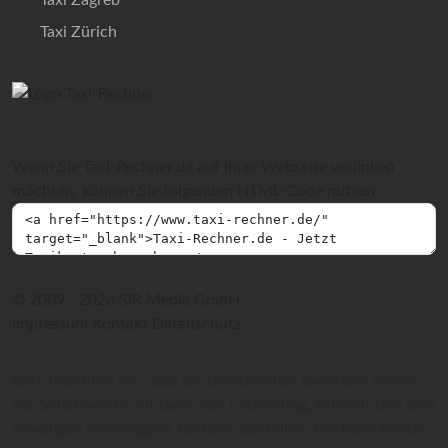
Taxi Zagreb
Taxi Zürich
Wenn Sie Taxi-Rechner.de auf Ihrer Webseite verlinken
möchten, können Sie folgenden HTML-Code nutzen:
© 2009 - 2026 SIR Media GmbH
Impressum
Kontakt
Datenschutz
Bitte beachten Sie, dass die berechneten Taxipreise immer
nur Schätzwerte auf Basis von Entfernung, Fahrzeit und dem
jeweiligen hinterlegten Taxitarif darstellen. Die berechneten