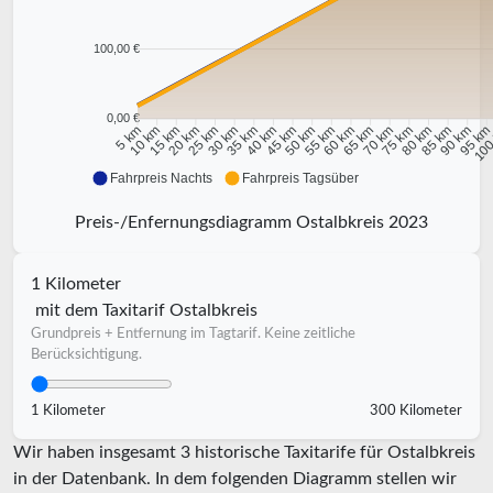
100,00 €
0,00 €
10 km
15 km
20 km
25 km
30 km
35 km
40 km
45 km
50 km
55 km
60 km
65 km
70 km
75 km
80 km
85 km
90 km
95 k
5 km
100
Fahrpreis Nachts
Fahrpreis Tagsüber
Preis-/Enfernungsdiagramm Ostalbkreis 2023
1 Kilometer
mit dem Taxitarif Ostalbkreis
Grundpreis + Entfernung im Tagtarif. Keine zeitliche
Berücksichtigung.
1 Kilometer
300 Kilometer
Wir haben insgesamt 3 historische Taxitarife für Ostalbkreis
in der Datenbank. In dem folgenden Diagramm stellen wir