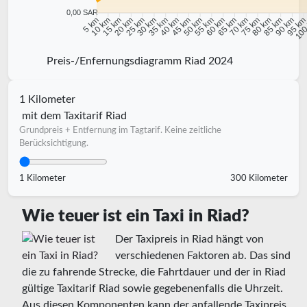
0,00 SAR
10 km
15 km
20 km
25 km
30 km
35 km
40 km
45 km
50 km
55 km
60 km
65 km
70 km
75 km
80 km
85 km
90 km
95 k
5 km
100
Preis-/Enfernungsdiagramm Riad 2024
1 Kilometer
mit dem Taxitarif Riad
Grundpreis + Entfernung im Tagtarif. Keine zeitliche
Berücksichtigung.
1 Kilometer
300 Kilometer
Wie teuer ist ein Taxi in Riad?
Der Taxipreis in Riad hängt von
verschiedenen Faktoren ab. Das sind
die zu fahrende Strecke, die Fahrtdauer und der in Riad
gültige Taxitarif Riad sowie gegebenenfalls die Uhrzeit.
Aus diesen Komponenten kann der anfallende Taxipreis