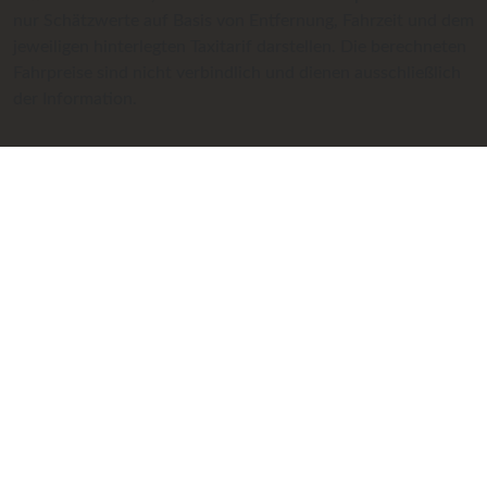
nur Schätzwerte auf Basis von Entfernung, Fahrzeit und dem
jeweiligen hinterlegten Taxitarif darstellen. Die berechneten
Fahrpreise sind nicht verbindlich und dienen ausschließlich
der Information.